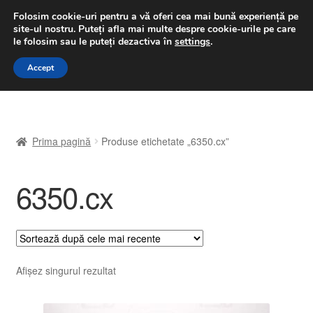
LIVRARE de la 33 lei
Folosim cookie-uri pentru a vă oferi cea mai bună experiență pe
site-ul nostru.
Puteți afla mai multe despre cookie-urile pe care
luni-vineri 9 a.m. - 4 p.m.
031 229 6816
le folosim sau le puteți dezactiva în
settings
.
Sari
Sari
Accept
Meniu
la
la
navigare
conținut
Prima pagină
Prima pagină
Produse etichetate „6350.cx”
A lua legatura
6350.cx
Contul meu
Coș
Despre noi
Afișez singurul rezultat
Finalizare comandă