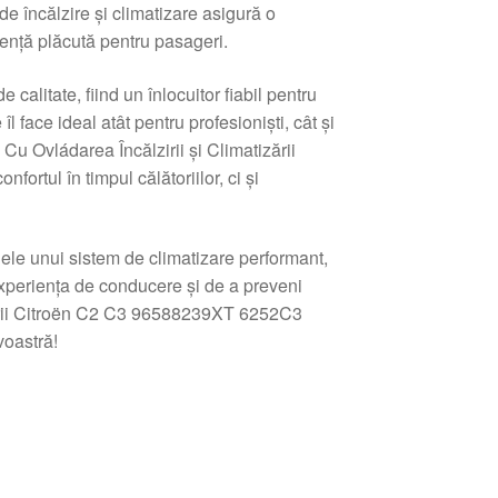
e încălzire și climatizare asigură o
iență plăcută pentru pasageri.
calitate, fiind un înlocuitor fiabil pentru
 face ideal atât pentru profesioniști, cât și
 Cu Ovládarea Încălzirii și Climatizării
tul în timpul călătoriilor, ci și
ele unui sistem de climatizare performant,
experiența de conducere și de a preveni
tizării Citroën C2 C3 96588239XT 6252C3
voastră!