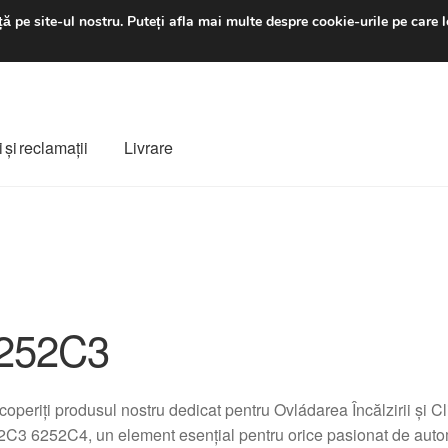
luni-vineri 9 a.m. - 4 p
ă pe site-ul nostru.
Puteți afla mai multe despre cookie-urile pe care l
 şi reclamații
Livrare
ș
Despre noi
Finalizare comandă
Livrare
Livrare în toată lumea
e
Procedura de reclamație
Termeni si conditii
252C3
operiți produsul nostru dedicat pentru Ovládarea Încălzirii și
C3 6252C4, un element esențial pentru orice pasionat de auto