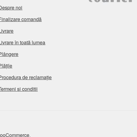
Despre noi
Finalizare comandă
Livrare
Livrare în toată lumea
Plângere
Plățile
Procedura de reclamație
Termeni si conditii
 WooCommerce
.