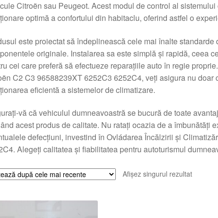
cule Citroën sau Peugeot. Acest modul de control al sistemului d
ționare optimă a confortului din habitaclu, oferind astfel o exper
usul este proiectat să îndeplinească cele mai înalte standarde de 
onentele originale. Instalarea sa este simplă și rapidă, ceea ce îl
ru cei care preferă să efectueze reparațiile auto în regie proprie.
oën C2 C3 96588239XT 6252C3 6252C4, veți asigura nu doar confor
ționarea eficientă a sistemelor de climatizare.
urați-vă că vehiculul dumneavoastră se bucură de toate avantaj
ând acest produs de calitate. Nu ratați ocazia de a îmbunătăți 
tualele defecțiuni, investind în Ovládarea Încălzirii și Clima
C4. Alegeți calitatea și fiabilitatea pentru autoturismul dumnea
Afișez singurul rezultat