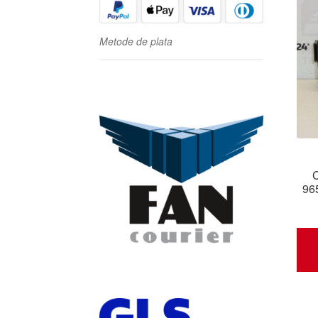
Metode de plata
C
96