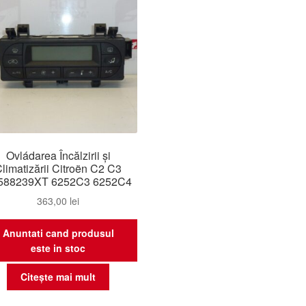
Ovládarea Încălzirii și
limatizării Citroën C2 C3
588239XT 6252C3 6252C4
363,00
lei
Anuntati cand produsul
este in stoc
Citește mai mult