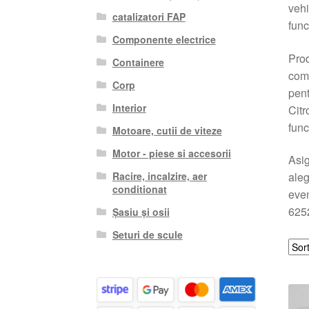
vehi
catalizatori FAP
func
Componente electrice
Prod
Containere
comp
Corp
pent
Interior
Citr
func
Motoare, cutii de viteze
Motor - piese si accesorii
Asig
Racire, incalzire, aer
aleg
conditionat
even
6252
Șasiu și osii
Seturi de scule