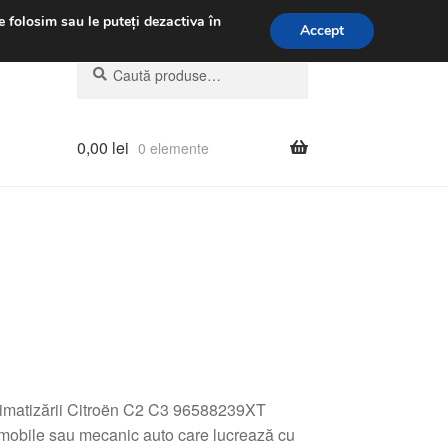
.m.
031 229 6816
e folosim sau le puteți dezactiva în
Accept
Caută
Caută
după:
0,00
lei
0 elemente
 Climatizării Citroën C2 C3 96588239XT
mobile sau mecanic auto care lucrează cu