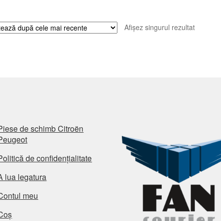
Afișez singurul rezultat
Piese de schimb Citroën
Peugeot
Politică de confidențialitate
A lua legatura
Contul meu
Coș