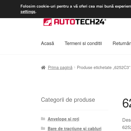
LIVRARE de la 33 lei
Folosim cookie-uri pentru a vă oferi cea mai bună experienț
settings
.
Sari
Sari
la
la
navigare
conținut
Acasă
Termeni si conditii
Returnări
Prima pagină
A lua legatura
Contul meu
Co
Prima pagină
Produse etichetate „6252C3”
Plângere
Plățile
Politică de confidențialitat
6
Categorii de produse
Anvelope și roți
Desc
6252
Bare de tracțiune și cabluri