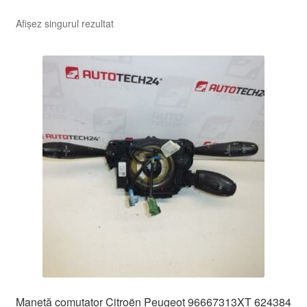
Afișez singurul rezultat
Manetă comutator Citroën Peugeot 96667313XT 624384