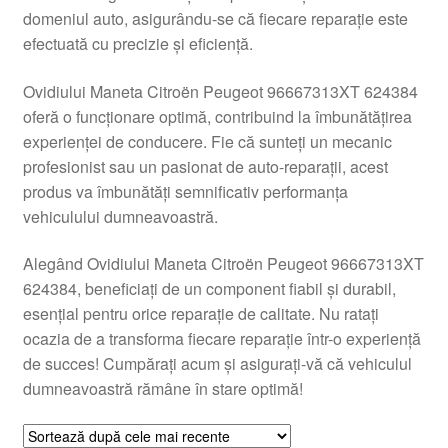
domeniul auto, asigurându-se că fiecare reparație este
Livrare
efectuată cu precizie și eficiență.
Livrare în toată lumea
Ovidiului Maneta Citroën Peugeot 96667313XT 624384
oferă o funcționare optimă, contribuind la îmbunătățirea
Plângere
experienței de conducere. Fie că sunteți un mecanic
profesionist sau un pasionat de auto-reparații, acest
produs va îmbunătăți semnificativ performanța
Plățile
vehiculului dumneavoastră.
Politică de confidențialitate
Alegând Ovidiului Maneta Citroën Peugeot 96667313XT
624384, beneficiați de un component fiabil și durabil,
Procedura de reclamație
esențial pentru orice reparație de calitate. Nu ratați
ocazia de a transforma fiecare reparație într-o experiență
Termeni si conditii
de succes! Cumpărați acum și asigurați-vă că vehiculul
dumneavoastră rămâne în stare optimă!