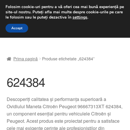
LIVRARE de la 33 lei
Folosim cookie-uri pentru a vă oferi cea mai bună experiență pe
site-ul nostru.
Puteți afla mai multe despre cookie-urile pe care
luni-vineri 9 a.m. - 4 p.m.
031 229 6816
le folosim sau le puteți dezactiva în
settings
.
Sari
Sari
Accept
Meniu
la
la
navigare
conținut
Prima pagină
Prima pagină
Produse etichetate „624384”
A lua legatura
624384
Contul meu
Coș
Descoperiți calitatea și performanța superioară a
Ovidiului Maneta Citroën Peugeot 96667313XT 624384,
Despre noi
un component esențial pentru vehiculele Citroën și
Peugeot. Acest produs este proiectat pentru a satisface
Finalizare comandă
cele mai exigente cerințe ale profesioniștilor din