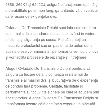
96561269XT și 6242XJ, asigură o funcționare optimă și
Livrare
o durabilitate pe termen lung, garantându-vă un vehicul
care răspunde exigențelor dvs.
Livrare în toată lumea
Ovladațe De Transmisie Delphi sunt fabricate conform
Plângere
celor mai stricte standarde de calitate, având în vedere
eficiența și siguranța pe șosea. Fie că sunteți un
mecanic profesionist sau un pasionat de automobile,
Plățile
aceste piese vor îmbunătăți performanța vehiculului dvs.
și vor facilita procesele de reparație și întreținere.
Politică de confidențialitate
Alegeți Ovladațe De Transmisie Delphi pentru a vă
Procedura de reclamație
asigura că fiecare detaliu contează în sistemul de
transmisie al mașinii dvs. și bucurați-vă de o experiență
Termeni si conditii
de condus fără probleme. Calitate, fiabilitate și
performanță sunt cuvintele cheie pe care le aducem prin
acest produs. Alegeți Ovladațe De Transmisie Delphi și
transformați fiecare călătorie într-o experiență plăcută!