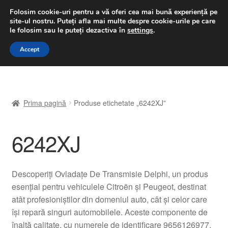
LIVRARE de la 33 lei
Folosim cookie-uri pentru a vă oferi cea mai bună experiență pe
site-ul nostru.
Puteți afla mai multe despre cookie-urile pe care
luni-vineri 9 a.m. - 4 p.m.
031 229 6816
le folosim sau le puteți dezactiva în
settings
.
Sari
Sari
Accept
Meniu
la
la
navigare
conținut
Prima pagină
Prima pagină
Produse etichetate „6242XJ”
A lua legatura
6242XJ
Contul meu
Coș
Descoperiți Ovladațe De Transmisie Delphi, un produs
esențial pentru vehiculele Citroën și Peugeot, destinat
Despre noi
atât profesioniștilor din domeniul auto, cât și celor care
își repară singuri automobilele. Aceste componente de
Finalizare comandă
înaltă calitate, cu numerele de identificare 9656126977,