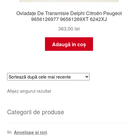
Ovladațe De Transmisie Delphi Citroën Peugeot
9656126977 96561269XT 6242XJ
363,00
lei
Adaugă în coș
Afișez singurul rezultat
Categorii de produse
Anvelope și roți