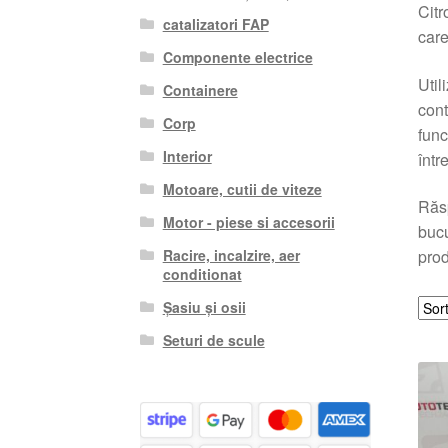
Citr
catalizatori FAP
care
Componente electrice
Util
Containere
cont
Corp
func
Interior
într
Motoare, cutii de viteze
Răs
Motor - piese si accesorii
bucu
Racire, incalzire, aer
prod
conditionat
Șasiu și osii
Seturi de scule