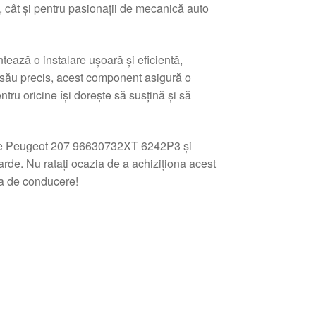
i, cât și pentru pasionații de mecanică auto
ază o instalare ușoară și eficientă,
i său precis, acest component asigură o
ntru oricine își dorește să susțină și să
nie Peugeot 207 96630732XT 6242P3 și
arde. Nu ratați ocazia de a achiziționa acest
ța de conducere!