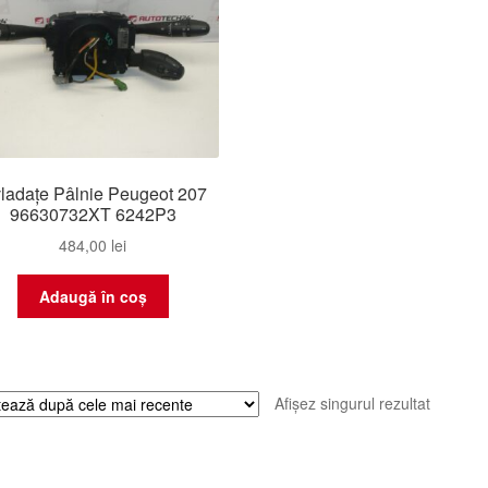
ladațe Pâlnie Peugeot 207
96630732XT 6242P3
484,00
lei
Adaugă în coș
Afișez singurul rezultat