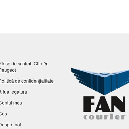
Piese de schimb Citroën
Peugeot
Politică de confidențialitate
A lua legatura
Contul meu
Coș
Despre noi