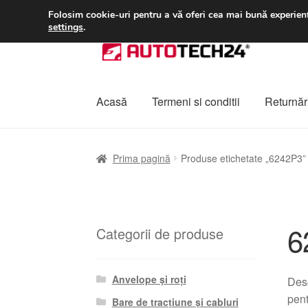
LIVRARE de la 33 lei
Folosim cookie-uri pentru a vă oferi cea mai bună experienț
settings
.
Sari
Sari
la
la
navigare
conținut
Acasă
Termeni si conditii
Returnări
Prima pagină
A lua legatura
Contul meu
Co
Prima pagină
Produse etichetate „6242P3”
Plângere
Plățile
Politică de confidențialitat
6
Categorii de produse
Anvelope și roți
Desc
pent
Bare de tracțiune și cabluri