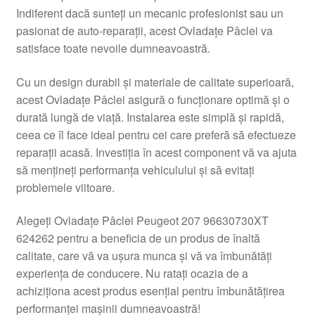
Indiferent dacă sunteți un mecanic profesionist sau un
Livrare
pasionat de auto-reparații, acest Ovladațe Pâclei va
satisface toate nevoile dumneavoastră.
Livrare în toată lumea
Cu un design durabil și materiale de calitate superioară,
Plângere
acest Ovladațe Pâclei asigură o funcționare optimă și o
durată lungă de viață. Instalarea este simplă și rapidă,
ceea ce îl face ideal pentru cei care preferă să efectueze
Plățile
reparații acasă. Investiția în acest component vă va ajuta
să mențineți performanța vehiculului și să evitați
Politică de confidențialitate
problemele viitoare.
Procedura de reclamație
Alegeți Ovladațe Pâclei Peugeot 207 96630730XT
624262 pentru a beneficia de un produs de înaltă
Termeni si conditii
calitate, care vă va ușura munca și vă va îmbunătăți
experiența de conducere. Nu ratați ocazia de a
achiziționa acest produs esențial pentru îmbunătățirea
performanței mașinii dumneavoastră!