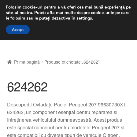
LIVRARE de la 33 lei
Folosim cookie-uri pentru a vă oferi cea mai bună experiență pe
site-ul nostru.
Puteți afla mai multe despre cookie-urile pe care
luni-vineri 9 a.m. - 4 p.m.
031 229 6816
le folosim sau le puteți dezactiva în
settings
.
Sari
Sari
Accept
Meniu
la
la
navigare
conținut
Prima pagină
Prima pagină
Produse etichetate „624262”
A lua legatura
624262
Contul meu
Coș
Descoperiți Ovladațe Pâclei Peugeot 207 96630730XT
624262, un component esențial pentru repararea și
Despre noi
întreținerea vehiculului dumneavoastră. Acest produs
este special conceput pentru modelele Peugeot 207 și
Finalizare comandă
este compatibil cu diverse tipuri de vehicule Citroën.