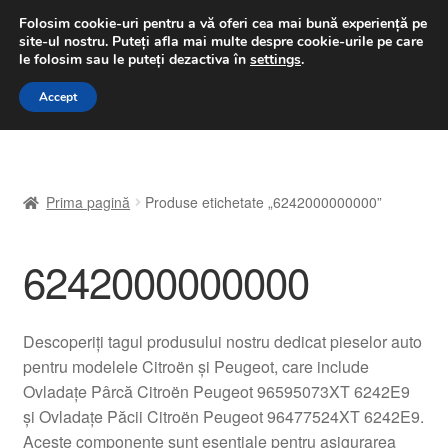
LIVRARE de la 33 lei
Folosim cookie-uri pentru a vă oferi cea mai bună experiență pe
site-ul nostru.
Puteți afla mai multe despre cookie-urile pe care
luni-vineri 9 a.m. - 4 p.m.
031 229 6816
le folosim sau le puteți dezactiva în
settings
.
Sari
Sari
Accept
Meniu
la
la
navigare
conținut
Prima pagină
Prima pagină
Produse etichetate „6242000000000”
A lua legatura
6242000000000
Contul meu
Coș
Descoperiți tagul produsului nostru dedicat pieselor auto
pentru modelele Citroën și Peugeot, care include
Despre noi
Ovladațe Pârcă Citroën Peugeot 96595073XT 6242E9
și Ovladațe Păcii Citroën Peugeot 96477524XT 6242E9.
Finalizare comandă
Aceste componente sunt esențiale pentru asigurarea