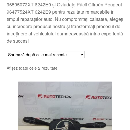
96595073XT 6242E9 și Ovladațe Păcii Citroën Peugeot
96477524XT 6242E9 pentru rezultate remarcabile în
timpul reparațiilor auto. Nu compromiteți calitatea, alegeți
cu încredere produsul nostru și transformați procesul de
întreținere al vehiculului dumneavoastră într-o experiență
de succes!
Sortat
Afișez toate cele 2 rezultate
după
cele
mai
recente