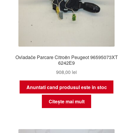
Ovladače Parcare Citroën Peugeot 96595073XT
6242E9
908,00
lei
Anuntati cand produsul este in stoc
Citește mai mult