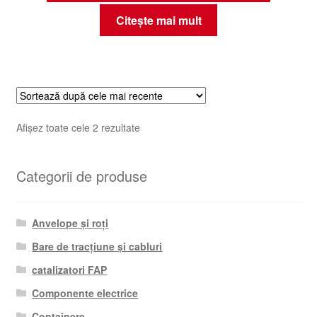
Citește mai mult
Sortat
Afișez toate cele 2 rezultate
după
cele
Categorii de produse
mai
recente
Anvelope și roți
Bare de tracțiune și cabluri
catalizatori FAP
Componente electrice
Containere