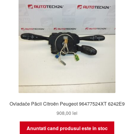
Ovladače Păcii Citroën Peugeot 96477524XT 6242E9
908,00
lei
Anuntati cand produsul este in stoc