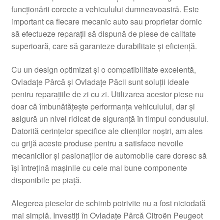
funcționării corecte a vehiculului dumneavoastră. Este
Livrare
important ca fiecare mecanic auto sau proprietar dornic
să efectueze reparații să dispună de piese de calitate
Livrare în toată lumea
superioară, care să garanteze durabilitate și eficiență.
Plângere
Cu un design optimizat și o compatibilitate excelentă,
Ovladațe Pârcă și Ovladațe Păcii sunt soluții ideale
pentru reparațiile de zi cu zi. Utilizarea acestor piese nu
Plățile
doar că îmbunătățește performanța vehiculului, dar și
asigură un nivel ridicat de siguranță în timpul condusului.
Politică de confidențialitate
Datorită cerințelor specifice ale clienților noștri, am ales
cu grijă aceste produse pentru a satisface nevoile
Procedura de reclamație
mecanicilor și pasionaților de automobile care doresc să
își întrețină mașinile cu cele mai bune componente
Termeni si conditii
disponibile pe piață.
Alegerea pieselor de schimb potrivite nu a fost niciodată
mai simplă. Investiți în Ovladațe Pârcă Citroën Peugeot