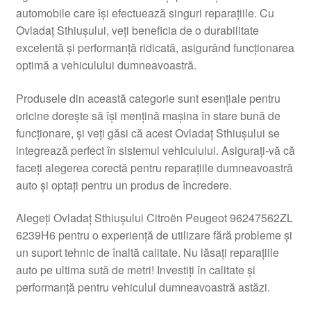
automobile care își efectuează singuri reparațiile. Cu
Livrare
Ovladaț Sthiușului, veți beneficia de o durabilitate
excelentă și performanță ridicată, asigurând funcționarea
Livrare în toată lumea
optimă a vehiculului dumneavoastră.
Plângere
Produsele din această categorie sunt esențiale pentru
oricine dorește să își mențină mașina în stare bună de
funcționare, și veți găsi că acest Ovladaț Sthiușului se
Plățile
integrează perfect în sistemul vehiculului. Asigurați-vă că
faceți alegerea corectă pentru reparațiile dumneavoastră
Politică de confidențialitate
auto și optați pentru un produs de încredere.
Procedura de reclamație
Alegeți Ovladaț Sthiușului Citroën Peugeot 96247562ZL
6239H6 pentru o experiență de utilizare fără probleme și
Termeni si conditii
un suport tehnic de înaltă calitate. Nu lăsați reparațiile
auto pe ultima sută de metri! Investiți în calitate și
performanță pentru vehiculul dumneavoastră astăzi.