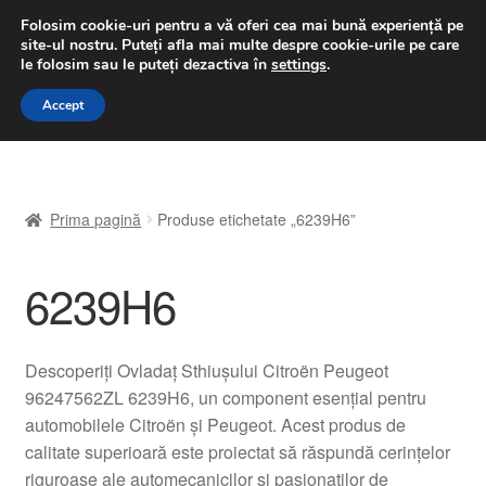
LIVRARE de la 33 lei
Folosim cookie-uri pentru a vă oferi cea mai bună experiență pe
site-ul nostru.
Puteți afla mai multe despre cookie-urile pe care
luni-vineri 9 a.m. - 4 p.m.
031 229 6816
le folosim sau le puteți dezactiva în
settings
.
Sari
Sari
Accept
Meniu
la
la
navigare
conținut
Prima pagină
Prima pagină
Produse etichetate „6239H6”
A lua legatura
6239H6
Contul meu
Coș
Descoperiți Ovladaț Sthiușului Citroën Peugeot
96247562ZL 6239H6, un component esențial pentru
Despre noi
automobilele Citroën și Peugeot. Acest produs de
calitate superioară este proiectat să răspundă cerințelor
Finalizare comandă
riguroase ale automecanicilor și pasionaților de