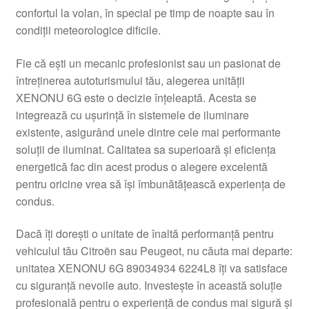
confortul la volan, în special pe timp de noapte sau în
Livrare
condiții meteorologice dificile.
Livrare în toată lumea
Fie că ești un mecanic profesionist sau un pasionat de
întreținerea autoturismului tău, alegerea unității
Plângere
XENONU 6G este o decizie înțeleaptă. Acesta se
integrează cu ușurință în sistemele de iluminare
existente, asigurând unele dintre cele mai performante
Plățile
soluții de iluminat. Calitatea sa superioară și eficiența
energetică fac din acest produs o alegere excelentă
Politică de confidențialitate
pentru oricine vrea să își îmbunătățească experiența de
condus.
Procedura de reclamație
Dacă îți dorești o unitate de înaltă performanță pentru
Termeni si conditii
vehiculul tău Citroën sau Peugeot, nu căuta mai departe:
unitatea XENONU 6G 89034934 6224L8 îți va satisface
cu siguranță nevoile auto. Investește în această soluție
profesională pentru o experiență de condus mai sigură și