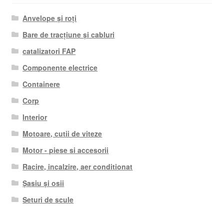
Anvelope și roți
Bare de tracțiune și cabluri
catalizatori FAP
Componente electrice
Containere
Corp
Interior
Motoare, cutii de viteze
Motor - piese si accesorii
Racire, incalzire, aer conditionat
Șasiu și osii
Seturi de scule