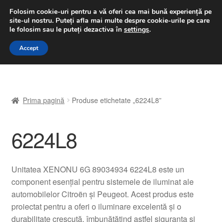
LIVRARE de la 33 lei
Folosim cookie-uri pentru a vă oferi cea mai bună experiență pe
site-ul nostru.
Puteți afla mai multe despre cookie-urile pe care
luni-vineri 9 a.m. - 4 p.m.
031 229 6816
le folosim sau le puteți dezactiva în
settings
.
Sari
Sari
Accept
Meniu
la
la
navigare
conținut
Prima pagină
Prima pagină
Produse etichetate „6224L8”
A lua legatura
6224L8
Contul meu
Coș
Unitatea XENONU 6G 89034934 6224L8 este un
component esențial pentru sistemele de iluminat ale
Despre noi
automobilelor Citroën și Peugeot. Acest produs este
proiectat pentru a oferi o iluminare excelentă și o
Finalizare comandă
durabilitate crescută, îmbunătățind astfel siguranța și