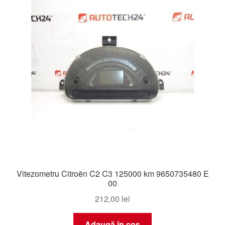
Livrare
Livrare în toată lumea
Plângere
Plățile
Politică de confidențialitate
Procedura de reclamație
Vitezometru Citroën C2 C3 125000 km 9650735480 E
Termeni si conditii
00
212,00
lei
Adaugă în coș