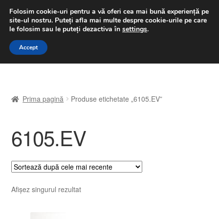
LIVRARE de la 33 lei
Folosim cookie-uri pentru a vă oferi cea mai bună experiență pe
site-ul nostru.
Puteți afla mai multe despre cookie-urile pe care
luni-vineri 9 a.m. - 4 p.m.
031 229 6816
le folosim sau le puteți dezactiva în
settings
.
Sari
Sari
Accept
Meniu
la
la
navigare
conținut
Prima pagină
Prima pagină
Produse etichetate „6105.EV”
A lua legatura
6105.EV
Contul meu
Coș
Despre noi
Afișez singurul rezultat
Finalizare comandă