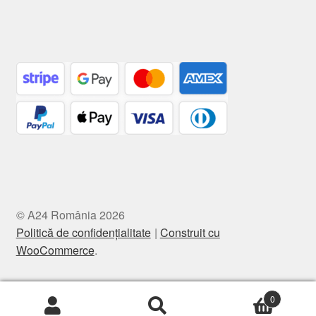
© A24 România 2026
Politică de confidențialitate
Construit cu
WooCommerce
.
0
Caută
Caută