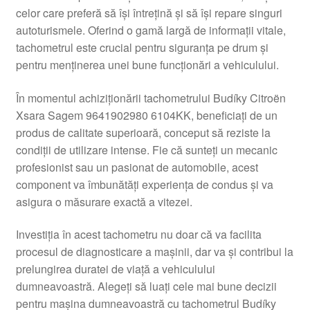
celor care preferă să își întrețină și să își repare singuri
Livrare
autoturismele. Oferind o gamă largă de informații vitale,
tachometrul este crucial pentru siguranța pe drum și
Livrare în toată lumea
pentru menținerea unei bune funcționări a vehiculului.
Plângere
În momentul achiziționării tachometrului Budíky Citroën
Xsara Sagem 9641902980 6104KK, beneficiați de un
produs de calitate superioară, conceput să reziste la
Plățile
condiții de utilizare intense. Fie că sunteți un mecanic
profesionist sau un pasionat de automobile, acest
Politică de confidențialitate
component va îmbunătăți experiența de condus și va
asigura o măsurare exactă a vitezei.
Procedura de reclamație
Investiția în acest tachometru nu doar că va facilita
Termeni si conditii
procesul de diagnosticare a mașinii, dar va și contribui la
prelungirea duratei de viață a vehiculului
dumneavoastră. Alegeți să luați cele mai bune decizii
pentru mașina dumneavoastră cu tachometrul Budíky