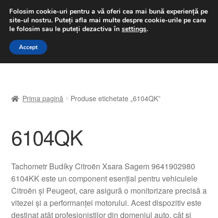
LIVRARE de la 33 lei
Folosim cookie-uri pentru a vă oferi cea mai bună experiență pe
site-ul nostru.
Puteți afla mai multe despre cookie-urile pe care
luni-vineri 9 a.m. - 4 p.m.
031 229 6816
le folosim sau le puteți dezactiva în
settings
.
Sari
Sari
Accept
Meniu
la
la
navigare
conținut
Prima pagină
Prima pagină
Produse etichetate „6104QK”
A lua legatura
6104QK
Contul meu
Coș
Tachometr Budíky Citroën Xsara Sagem 9641902980
6104KK este un component esențial pentru vehiculele
Despre noi
Citroën și Peugeot, care asigură o monitorizare precisă a
vitezei și a performanței motorului. Acest dispozitiv este
Finalizare comandă
destinat atât profesioniștilor din domeniul auto, cât și