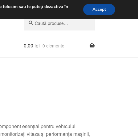
.m.
031 229 6816
e folosim sau le puteți dezactiva în
Accept
Caută
Caută
după:
0,00
lei
0 elemente
mponent esențial pentru vehiculul
nitorizați viteza și performanța mașinii,