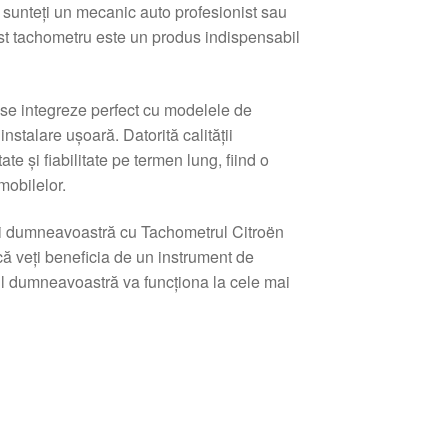
 sunteți un mecanic auto profesionist sau
est tachometru este un produs indispensabil
e integreze perfect cu modelele de
nstalare ușoară. Datorită calității
te și fiabilitate pe termen lung, fiind o
mobilelor.
lui dumneavoastră cu Tachometrul Citroën
 veți beneficia de un instrument de
lul dumneavoastră va funcționa la cele mai