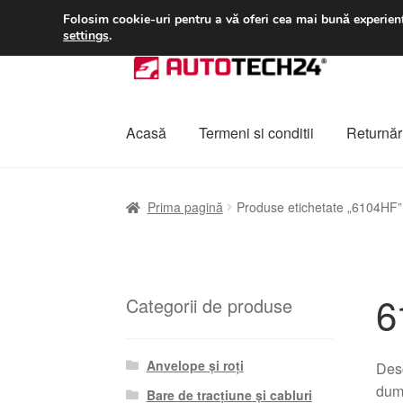
LIVRARE de la 33 lei
Folosim cookie-uri pentru a vă oferi cea mai bună experienț
settings
.
Sari
Sari
la
la
navigare
conținut
Acasă
Termeni si conditii
Returnări
Prima pagină
A lua legatura
Contul meu
Co
Prima pagină
Produse etichetate „6104HF”
Plângere
Plățile
Politică de confidențialitat
6
Categorii de produse
Anvelope și roți
Desc
dumn
Bare de tracțiune și cabluri