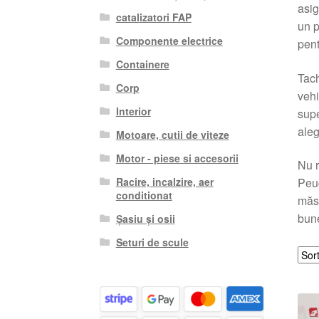
asig
catalizatori FAP
un p
Componente electrice
pent
Containere
Tach
Corp
vehi
Interior
supe
aleg
Motoare, cutii de viteze
Motor - piese si accesorii
Nu r
Racire, incalzire, aer
Peug
conditionat
măsu
bune
Șasiu și osii
Seturi de scule