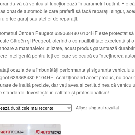
urându-vă că vehiculul funcționează în parametrii optimi. Fie că
asionat de automobile care preferă să facă reparații singur, ac
ru orice garaj sau atelier de reparații.
ometrul Citroën Peugeot 639368480 6104HF este proiectat să s
cule Citroën și Peugeot, oferind o compatibilitate excelentă și o i
rioare a materialelor utilizate, acest produs garantează durabilita
ere inteligentă pentru toți cei care se ocupă cu întreținerea auto
atați ocazia de a îmbunătăți performanța și siguranța vehiculu
eot 639368480 6104HF! Achiziționând acest produs, nu doar că
rare de înaltă precizie, dar veți avea și certitudinea că vehicu
 standarde. Investește în calitate și profesionalism!
Afișez singurul rezultat