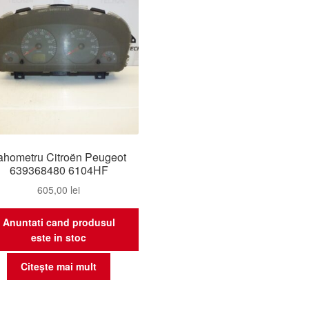
ahometru Citroën Peugeot
639368480 6104HF
605,00
lei
Anuntati cand produsul
este in stoc
Citește mai mult