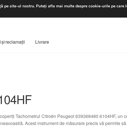
luni-vineri 9 a.m. - 4 p
ă pe site-ul nostru.
Puteți afla mai multe despre cookie-urile pe care l
 şi reclamații
Livrare
ș
Despre noi
Finalizare comandă
Livrare
Livrare în toată lumea
e
Procedura de reclamație
Termeni si conditii
104HF
operiți Tachometrul Citroën Peugeot 639368480 6104HF, un co
eavoastră. Acest instrument de măsurare precis vă permite să mo