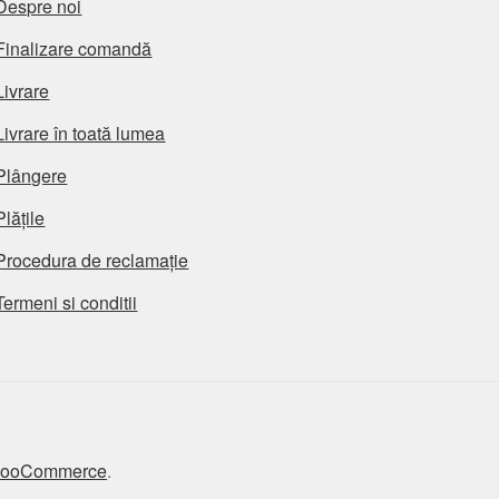
Despre noi
Finalizare comandă
Livrare
Livrare în toată lumea
Plângere
Plățile
Procedura de reclamație
Termeni si conditii
 WooCommerce
.