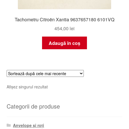
Tachometru Citroën Xantia 9637657180 6101VQ
454,00
lei
Adaugă în coș
Afișez singurul rezultat
Categorii de produse
Anvelope și roți