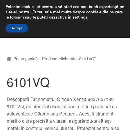
LIVRARE de la 33 lei
Folosim cookie-uri pentru a vă oferi cea mai bună experiență pe
site-ul nostru.
Puteți afla mai multe despre cookie-urile pe care
luni-vineri 9 a.m. - 4 p.m.
031 229 6816
le folosim sau le puteți dezactiva în
settings
.
Sari
Sari
Accept
Meniu
la
la
navigare
conținut
Prima pagină
Prima pagină
Produse etichetate „6101VQ”
A lua legatura
6101VQ
Contul meu
Coș
Descoperă Tachometrul Citroën Xantia 9637657180
6101VQ, un element esențial pentru orice pasionat de
Despre noi
autovehicule Citroën sau Peugeot. Acest instrument
oferă o citire precisă a vitezei, asigurându-te că ești
Finalizare comandă
mereu în controlul vehiculului tău. Proiectat pentru a se