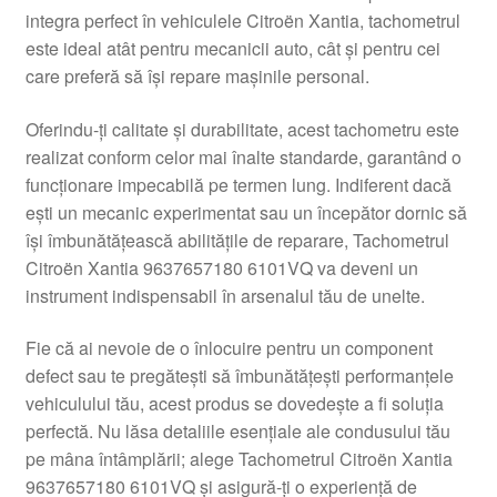
integra perfect în vehiculele Citroën Xantia, tachometrul
Livrare
este ideal atât pentru mecanicii auto, cât și pentru cei
care preferă să își repare mașinile personal.
Livrare în toată lumea
Oferindu-ți calitate și durabilitate, acest tachometru este
Plângere
realizat conform celor mai înalte standarde, garantând o
funcționare impecabilă pe termen lung. Indiferent dacă
ești un mecanic experimentat sau un începător dornic să
Plățile
își îmbunătățească abilitățile de reparare, Tachometrul
Citroën Xantia 9637657180 6101VQ va deveni un
Politică de confidențialitate
instrument indispensabil în arsenalul tău de unelte.
Procedura de reclamație
Fie că ai nevoie de o înlocuire pentru un component
defect sau te pregătești să îmbunătățești performanțele
Termeni si conditii
vehiculului tău, acest produs se dovedește a fi soluția
perfectă. Nu lăsa detaliile esențiale ale condusului tău
pe mâna întâmplării; alege Tachometrul Citroën Xantia
9637657180 6101VQ și asigură-ți o experiență de