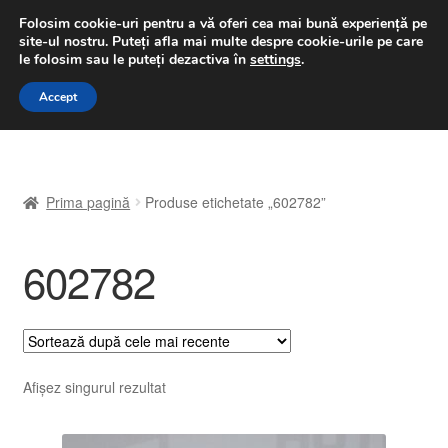
LIVRARE de la 33 lei
Folosim cookie-uri pentru a vă oferi cea mai bună experiență pe
site-ul nostru.
Puteți afla mai multe despre cookie-urile pe care
luni-vineri 9 a.m. - 4 p.m.
031 229 6816
le folosim sau le puteți dezactiva în
settings
.
Sari
Sari
Accept
Meniu
la
la
navigare
conținut
Prima pagină
Prima pagină
Produse etichetate „602782”
A lua legatura
602782
Contul meu
Coș
Despre noi
Afișez singurul rezultat
Finalizare comandă