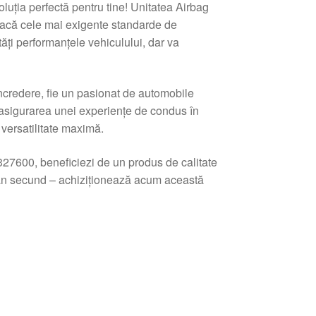
oluția perfectă pentru tine! Unitatea Airbag
facă cele mai exigente standarde de
ăți performanțele vehiculului, dar va
ncredere, fie un pasionat de automobile
u asigurarea unei experiențe de condus în
versatilitate maximă.
27600, beneficiezi de un produs de calitate
plan secund – achiziționează acum această