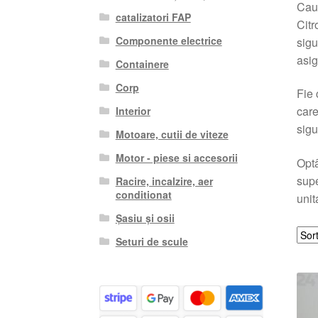
Cauț
catalizatori FAP
Citr
Componente electrice
sigu
asig
Containere
Corp
Fie 
care
Interior
sigu
Motoare, cutii de viteze
Motor - piese si accesorii
Optâ
supe
Racire, incalzire, aer
conditionat
unit
Șasiu și osii
Seturi de scule