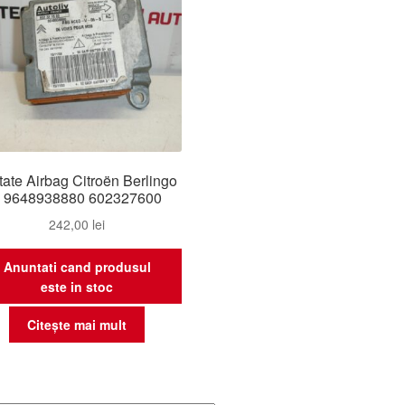
tate Airbag Citroën Berlingo
I 9648938880 602327600
242,00
lei
Anuntati cand produsul
este in stoc
Citește mai mult