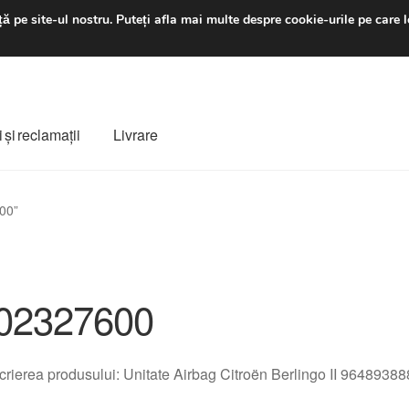
luni-vineri 9 a.m. - 4 p
ă pe site-ul nostru.
Puteți afla mai multe despre cookie-urile pe care l
 şi reclamații
Livrare
ș
Despre noi
Finalizare comandă
Livrare
Livrare în toată lumea
00”
e
Procedura de reclamație
Termeni si conditii
02327600
rierea produsului: Unitate Airbag Citroën Berlingo II 964893