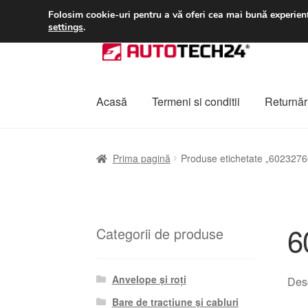
LIVRARE de la 33 lei
Folosim cookie-uri pentru a vă oferi cea mai bună experienț
settings
.
Sari
Sari
la
la
navigare
conținut
Acasă
Termeni si conditii
Returnări
Prima pagină
A lua legatura
Contul meu
Co
Prima pagină
Produse etichetate „6023276
Plângere
Plățile
Politică de confidențialitat
6
Categorii de produse
Anvelope și roți
Desc
Bare de tracțiune și cabluri