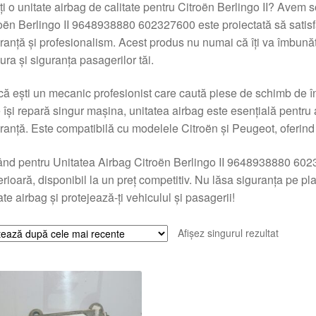
i o unitate airbag de calitate pentru Citroën Berlingo II? Avem s
oën Berlingo II 9648938880 602327600 este proiectată să satis
ranță și profesionalism. Acest produs nu numai că îți va îmbunăt
ura și siguranța pasagerilor tăi.
că ești un mecanic profesionist care caută piese de schimb de î
 își repară singur mașina, unitatea airbag este esențială pentr
ranță. Este compatibilă cu modelele Citroën și Peugeot, oferind 
nd pentru Unitatea Airbag Citroën Berlingo II 9648938880 6023
rioară, disponibil la un preț competitiv. Nu lăsa siguranța pe 
ate airbag și protejează-ți vehiculul și pasagerii!
Afișez singurul rezultat