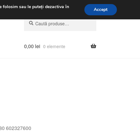
.m.
031 229 6816
e folosim sau le puteți dezactiva în
Accept
Caută
Caută
după:
0,00
lei
0 elemente
8880 602327600