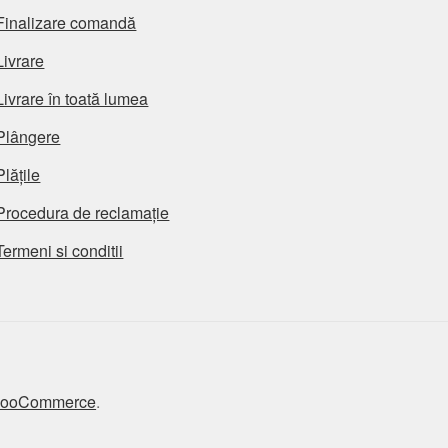
Finalizare comandă
Livrare
Livrare în toată lumea
Plângere
Plățile
Procedura de reclamație
Termeni si conditii
 WooCommerce
.