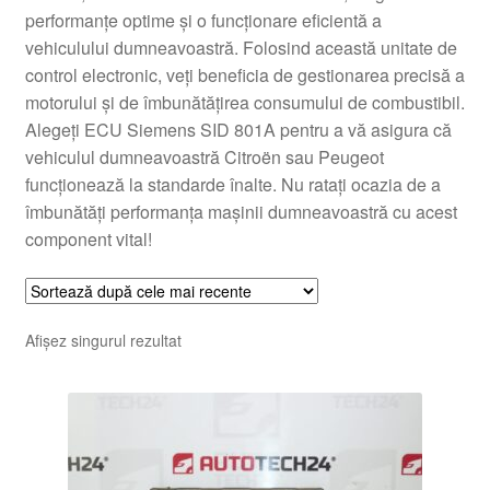
performanțe optime și o funcționare eficientă a
Livrare
vehiculului dumneavoastră. Folosind această unitate de
control electronic, veți beneficia de gestionarea precisă a
Livrare în toată lumea
motorului și de îmbunătățirea consumului de combustibil.
Alegeți ECU Siemens SID 801A pentru a vă asigura că
Plângere
vehiculul dumneavoastră Citroën sau Peugeot
funcționează la standarde înalte. Nu ratați ocazia de a
îmbunătăți performanța mașinii dumneavoastră cu acest
Plățile
component vital!
Politică de confidențialitate
Procedura de reclamație
Afișez singurul rezultat
Termeni si conditii