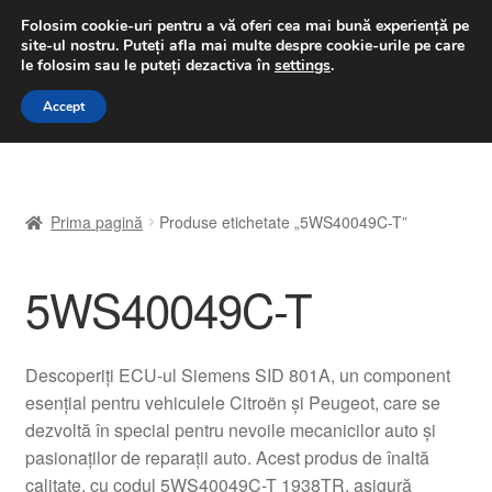
LIVRARE de la 33 lei
Folosim cookie-uri pentru a vă oferi cea mai bună experiență pe
site-ul nostru.
Puteți afla mai multe despre cookie-urile pe care
luni-vineri 9 a.m. - 4 p.m.
031 229 6816
le folosim sau le puteți dezactiva în
settings
.
Sari
Sari
Accept
Meniu
la
la
navigare
conținut
Prima pagină
Prima pagină
Produse etichetate „5WS40049C-T”
A lua legatura
5WS40049C-T
Contul meu
Coș
Descoperiți ECU-ul Siemens SID 801A, un component
esențial pentru vehiculele Citroën și Peugeot, care se
Despre noi
dezvoltă în special pentru nevoile mecanicilor auto și
pasionaților de reparații auto. Acest produs de înaltă
Finalizare comandă
calitate, cu codul 5WS40049C-T 1938TR, asigură