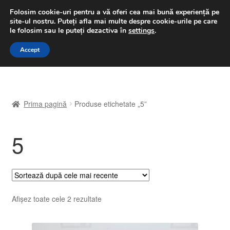
LIVRARE de la 33 lei
Folosim cookie-uri pentru a vă oferi cea mai bună experiență pe
site-ul nostru.
Puteți afla mai multe despre cookie-urile pe care
luni-vineri 9 a.m. - 4 p.m.
031 229 6816
le folosim sau le puteți dezactiva în
settings
.
Sari
Sari
Accept
Meniu
la
la
navigare
conținut
Prima pagină
Prima pagină
Produse etichetate „5”
A lua legatura
5
Contul meu
Coș
Despre noi
Sortat
Afișez toate cele 2 rezultate
după
Finalizare comandă
cele