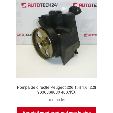
mai
recente
Livrare
Livrare în toată lumea
Plângere
Plățile
Politică de confidențialitate
Procedura de reclamație
Pompa de direcție Peugeot 206 1.4i 1.6i 2.0i
Termeni si conditii
9636868880 4007KX
363,00
lei
Anuntati cand produsul este in stoc