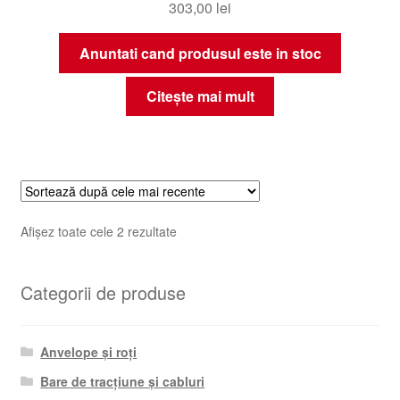
303,00
lei
Anuntati cand produsul este in stoc
Citește mai mult
Sortat
Afișez toate cele 2 rezultate
după
cele
Categorii de produse
mai
recente
Anvelope și roți
Bare de tracțiune și cabluri