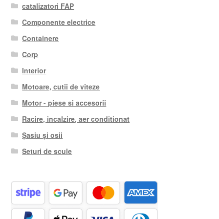
catalizatori FAP
Componente electrice
Containere
Corp
Interior
Motoare, cutii de viteze
Motor - piese si accesorii
Racire, incalzire, aer conditionat
Șasiu și osii
Seturi de scule