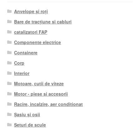
Anvelope și roți
Bare de tracțiune și cabluri
catalizatori FAP
Componente electrice
Containere
Corp
Interior
Motoare, cutii de viteze
Motor - piese si accesorii
Racire, incalzire, aer conditionat
Șasiu și osii
Seturi de scule