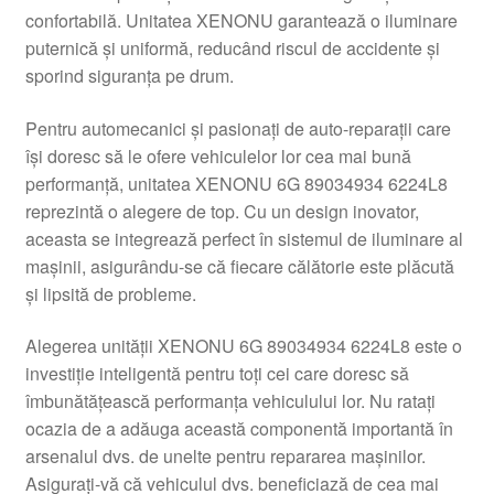
confortabilă. Unitatea XENONU garantează o iluminare
Livrare
puternică și uniformă, reducând riscul de accidente și
sporind siguranța pe drum.
Livrare în toată lumea
Pentru automecanici și pasionați de auto-reparații care
Plângere
își doresc să le ofere vehiculelor lor cea mai bună
performanță, unitatea XENONU 6G 89034934 6224L8
reprezintă o alegere de top. Cu un design inovator,
Plățile
aceasta se integrează perfect în sistemul de iluminare al
mașinii, asigurându-se că fiecare călătorie este plăcută
Politică de confidențialitate
și lipsită de probleme.
Procedura de reclamație
Alegerea unității XENONU 6G 89034934 6224L8 este o
investiție inteligentă pentru toți cei care doresc să
Termeni si conditii
îmbunătățească performanța vehiculului lor. Nu ratați
ocazia de a adăuga această componentă importantă în
arsenalul dvs. de unelte pentru repararea mașinilor.
Asigurați-vă că vehiculul dvs. beneficiază de cea mai