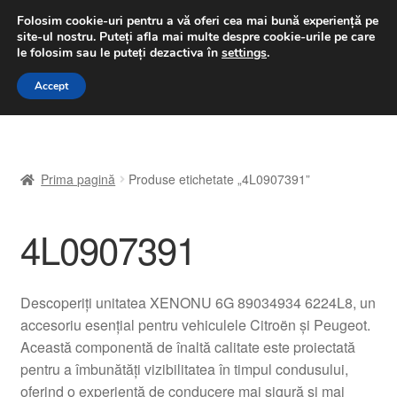
LIVRARE de la 33 lei
Folosim cookie-uri pentru a vă oferi cea mai bună experiență pe
site-ul nostru.
Puteți afla mai multe despre cookie-urile pe care
luni-vineri 9 a.m. - 4 p.m.
031 229 6816
le folosim sau le puteți dezactiva în
settings
.
Sari
Sari
Accept
Meniu
la
la
navigare
conținut
Prima pagină
Prima pagină
Produse etichetate „4L0907391”
A lua legatura
4L0907391
Contul meu
Coș
Descoperiți unitatea XENONU 6G 89034934 6224L8, un
accesoriu esențial pentru vehiculele Citroën și Peugeot.
Despre noi
Această componentă de înaltă calitate este proiectată
pentru a îmbunătăți vizibilitatea în timpul condusului,
Finalizare comandă
oferind o experiență de conducere mai sigură și mai