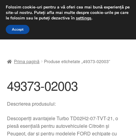
LIVRARE de la 33 lei
Folosim cookie-uri pentru a vă oferi cea mai bună experiență pe
site-ul nostru.
Puteți afla mai multe despre cookie-urile pe care
luni-vineri 9 a.m. - 4 p.m.
031 229 6816
le folosim sau le puteți dezactiva în
settings
.
Sari
Sari
Accept
Meniu
la
la
navigare
conținut
Prima pagină
Prima pagină
Produse etichetate „49373-02003”
A lua legatura
49373-02003
Contul meu
Coș
Descrierea produsului:
Despre noi
Descoperiți avantajele Turbo TD02H2-07-TVT-21, o
piesă esențială pentru autovehiculele Citroën și
Finalizare comandă
Peugeot, dar și pentru modelele FORD echipate cu