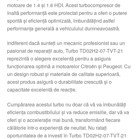
motoare de 1.4 și 1.6 HDI. Acest turbocompresor de
Livrare
înaltă performanță este proiectat pentru a oferi o putere
sporită și eficiență optimizată, îmbunătățind astfel
Livrare în toată lumea
performanța generală a vehiculului dumneavoastră.
Indiferent dacă sunteți un mecanic profesionist sau un
Plângere
pasionat de reparații auto, Turbo TD02H2-07-TVT-21
reprezintă o alegere excelentă pentru a asigura
Plățile
funcționarea optimă a motoarelor Citroën și Peugeot. Cu
un design robust și materiale de calitate superioară,
Politică de confidențialitate
acest produs asigură o durabilitate crescută și o
capacitate excelentă de reacție.
Procedura de reclamație
Cumpărarea acestui turbo nu doar că vă va îmbunătăți
Termeni si conditii
eficiența combustibilului și va reduce emisiile, dar vă va
oferi și o accelerație mai bună, transformând fiecare
călătorie într-o experiență de neuitat. Nu ratați
oportunitatea de a investi în Turbo TD02H2-07-TVT-21