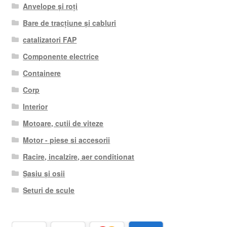
Anvelope și roți
Bare de tracțiune și cabluri
catalizatori FAP
Componente electrice
Containere
Corp
Interior
Motoare, cutii de viteze
Motor - piese si accesorii
Racire, incalzire, aer conditionat
Șasiu și osii
Seturi de scule