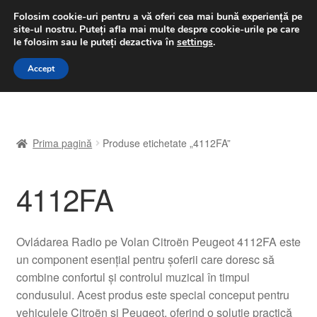
LIVRARE de la 33 lei
Folosim cookie-uri pentru a vă oferi cea mai bună experiență pe
site-ul nostru.
Puteți afla mai multe despre cookie-urile pe care
luni-vineri 9 a.m. - 4 p.m.
031 229 6816
le folosim sau le puteți dezactiva în
settings
.
Sari
Sari
Accept
Meniu
la
la
navigare
conținut
Prima pagină
Prima pagină
Produse etichetate „4112FA”
A lua legatura
4112FA
Contul meu
Coș
Ovládarea Radio pe Volan Citroën Peugeot 4112FA este
un component esențial pentru șoferii care doresc să
Despre noi
combine confortul și controlul muzical în timpul
condusului. Acest produs este special conceput pentru
Finalizare comandă
vehiculele Citroën și Peugeot, oferind o soluție practică