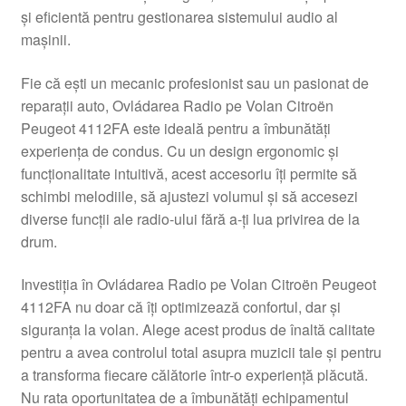
și eficientă pentru gestionarea sistemului audio al
Livrare
mașinii.
Livrare în toată lumea
Fie că ești un mecanic profesionist sau un pasionat de
reparații auto, Ovládarea Radio pe Volan Citroën
Plângere
Peugeot 4112FA este ideală pentru a îmbunătăți
experiența de condus. Cu un design ergonomic și
funcționalitate intuitivă, acest accesoriu îți permite să
Plățile
schimbi melodiile, să ajustezi volumul și să accesezi
diverse funcții ale radio-ului fără a-ți lua privirea de la
Politică de confidențialitate
drum.
Procedura de reclamație
Investiția în Ovládarea Radio pe Volan Citroën Peugeot
4112FA nu doar că îți optimizează confortul, dar și
Termeni si conditii
siguranța la volan. Alege acest produs de înaltă calitate
pentru a avea controlul total asupra muzicii tale și pentru
a transforma fiecare călătorie într-o experiență plăcută.
Nu rata oportunitatea de a îmbunătăți echipamentul