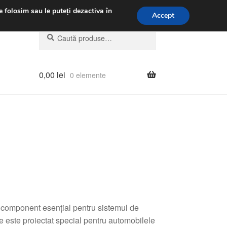
.m.
031 229 6816
e folosim sau le puteți dezactiva în
Accept
Caută
Caută
după:
0,00
lei
0 elemente
omponent esențial pentru sistemul de
te este proiectat special pentru automobilele