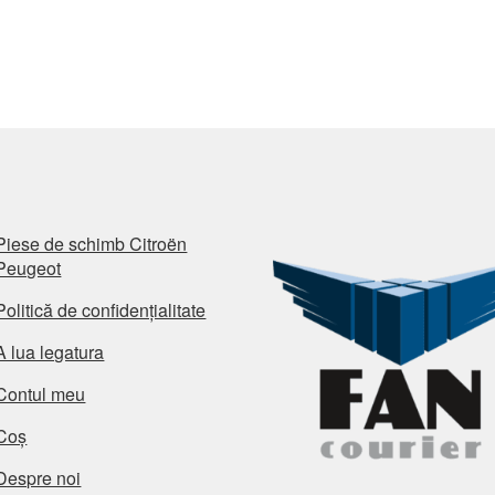
Piese de schimb Citroën
Peugeot
Politică de confidențialitate
A lua legatura
Contul meu
Coș
Despre noi