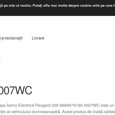
luni-vineri 9 a.m. - 4 p
ă pe site-ul nostru.
Puteți afla mai multe despre cookie-urile pe care l
 şi reclamații
Livrare
ș
Despre noi
Finalizare comandă
Livrare
Livrare în toată lumea
”
e
Procedura de reclamație
Termeni si conditii
007WC
pa Servo Electrică Peugeot 308 9684979180 4007WC este un c
cție al vehiculului dumneavoastră. Acest produs de înaltă calita