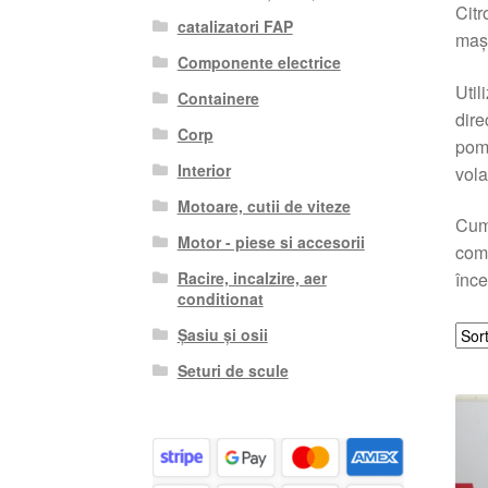
Citr
catalizatori FAP
mași
Componente electrice
Util
Containere
dire
Corp
pomp
Interior
vola
Motoare, cutii de viteze
Cump
Motor - piese si accesorii
comp
Racire, incalzire, aer
înce
conditionat
Șasiu și osii
Seturi de scule