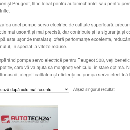
oën și Peugeot, fiind ideal pentru automechanici sau pentru pers
nile.
izarea unei pompe servo electrice de calitate superioară, prec
cție mai ușoară și mai precisă, dar contribuie și la siguranța și 
ă este ușor de instalat și oferă performanțe excelente, reducâ
nului, în special la viteze reduse.
ărând pompa servo electrică pentru Peugeot 308, veți beneficia 
etitiv, care vă va ajuta să mențineți vehiculul în stare optimă. 
tinească; alegeți calitatea și eficiența cu pompa servo elect
Afișez singurul rezultat