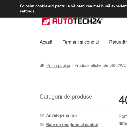
LIVRARE de la 33 lei
Folosim cookie-uri pentru a vă oferi cea mai bună experienț
settings
.
Sari
Sari
la
la
navigare
conținut
Acasă
Termeni si conditii
Returnări
Prima pagină
A lua legatura
Contul meu
Co
Prima pagină
Produse etichetate „4007WC
Plângere
Plățile
Politică de confidențialitat
4
Categorii de produse
Anvelope și roți
Pom
dire
Bare de tracțiune și cabluri