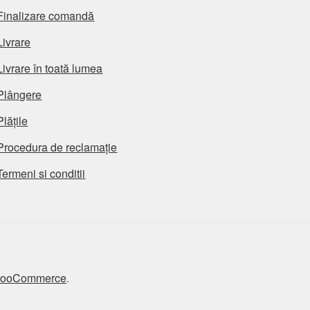
Finalizare comandă
Livrare
Livrare în toată lumea
Plângere
Plățile
Procedura de reclamație
Termeni si conditii
 WooCommerce
.