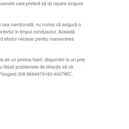
oanele care preferă să își repare singure
um cea menționată, nu numai că asigură o
confortul în timpul condusului. Această
nd efortul necesar pentru manevrarea
de un produs fiabil, disponibil la un preț
Nu lăsați problemele de direcție să vă
rică Peugeot 308 9684979180 4007WC.