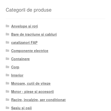
Categorii de produse
Anvelope și roți
Bare de tracțiune și cabluri
catalizatori FAP
Componente electrice
Containere
Corp
Interior
Motoare, cutii de viteze
Motor - piese si accesorii
Racire, incalzire, aer conditionat
Șasiu și osii