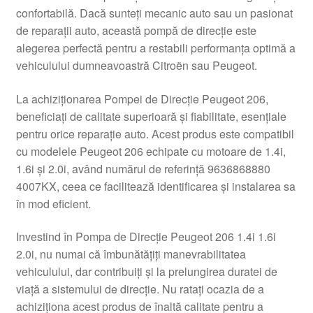
confortabilă. Dacă sunteți mecanic auto sau un pasionat
Livrare
de reparații auto, această pompă de direcție este
alegerea perfectă pentru a restabili performanța optimă a
Livrare în toată lumea
vehiculului dumneavoastră Citroën sau Peugeot.
Plângere
La achiziționarea Pompei de Direcție Peugeot 206,
beneficiați de calitate superioară și fiabilitate, esențiale
pentru orice reparație auto. Acest produs este compatibil
Plățile
cu modelele Peugeot 206 echipate cu motoare de 1.4i,
1.6i și 2.0i, având numărul de referință 9636868880
Politică de confidențialitate
4007KX, ceea ce facilitează identificarea și instalarea sa
în mod eficient.
Procedura de reclamație
Investind în Pompa de Direcție Peugeot 206 1.4i 1.6i
Termeni si conditii
2.0i, nu numai că îmbunătățiți manevrabilitatea
vehiculului, dar contribuiți și la prelungirea duratei de
viață a sistemului de direcție. Nu ratați ocazia de a
achiziționa acest produs de înaltă calitate pentru a