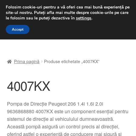
LIVRARE de la 33 lei
Folosim cookie-uri pentru a vă oferi cea mai bună experiență pe
site-ul nostru.
Puteți afla mai multe despre cookie-urile pe care
luni-vineri 9 a.m. - 4 p.m.
031 229 6816
le folosim sau le puteți dezactiva în
settings
.
Sari
Sari
Accept
Meniu
la
la
navigare
conținut
Prima pagină
Prima pagină
Produse etichetate „4007KX”
A lua legatura
4007KX
Contul meu
Coș
Pompa de Direcție Peugeot 206 1.4i 1.6i 2.0i
9636868880 4007KX este un component esențial pentru
Despre noi
sistemul de direcție al vehiculului dumneavoastră.
Această pompă asigură un control precis al direcției,
Finalizare comandă
oferind astfel o experiență de conducere mai sigură și