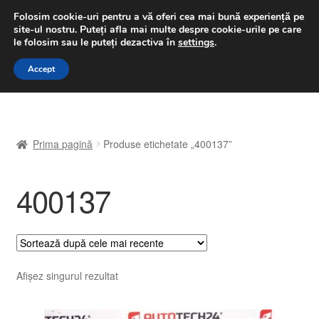
LIVRARE de la 33 lei
Folosim cookie-uri pentru a vă oferi cea mai bună experiență pe
site-ul nostru.
Puteți afla mai multe despre cookie-urile pe care
luni-vineri 9 a.m. - 4 p.m.
031 229 6816
le folosim sau le puteți dezactiva în
settings
.
Sari
Sari
Accept
Meniu
la
la
navigare
conținut
Prima pagină
Prima pagină
Produse etichetate „400137”
A lua legatura
400137
Contul meu
Coș
Despre noi
Afișez singurul rezultat
Finalizare comandă