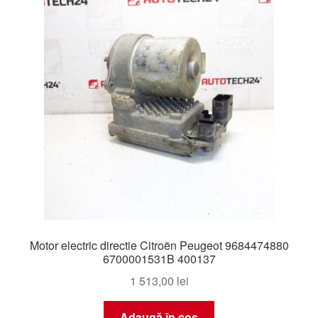
Livrare
Livrare în toată lumea
Plângere
Plățile
Politică de confidențialitate
Procedura de reclamație
Motor electric directie Citroën Peugeot 9684474880
Termeni si conditii
6700001531B 400137
1 513,00
lei
Adaugă în coș