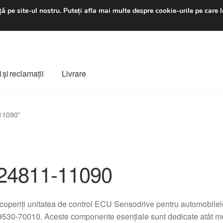
luni-vineri 9 a.m. - 4 p
ă pe site-ul nostru.
Puteți afla mai multe despre cookie-urile pe care l
 şi reclamații
Livrare
ș
Despre noi
Finalizare comandă
Livrare
Livrare în toată lumea
11090”
e
Procedura de reclamație
Termeni si conditii
24811-11090
operiți unitatea de control ECU Sensodrive pentru automobile
9530-70010. Aceste componente esențiale sunt dedicate atât meca