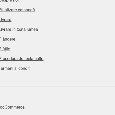
Finalizare comandă
Livrare
Livrare în toată lumea
Plângere
Plățile
Procedura de reclamație
Termeni si conditii
 WooCommerce
.