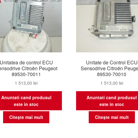
Unitatea de control ECU
Unitate de Control ECU
ensodrive Citroën Peugeot
Sensodrive Citroën Peuge
89530-70011
89530-70010
1 513,00
lei
1 513,00
lei
Anuntati cand produsul
Anuntati cand produsul
este in stoc
este in stoc
Citește mai mult
Citește mai mult