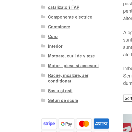
pasi
catalizatori FAP
pent
Componente electrice
alto
Containere
Aleg
Corp
sunt
Interior
sunt
ale 
Motoare, cutii de viteze
Motor - piese si accesorii
Îmbu
Racire, incalzire, aer
Sens
conditionat
dumn
Șasiu și osii
Seturi de scule