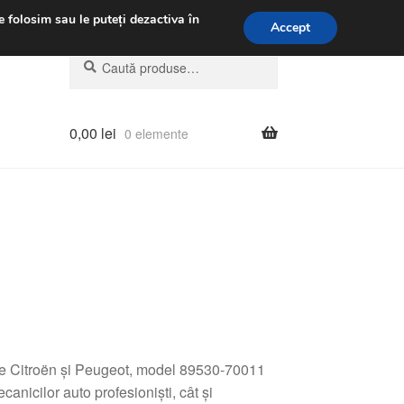
.m.
031 229 6816
e folosim sau le puteți dezactiva în
Accept
Caută
Caută
după:
0,00
lei
0 elemente
le Citroën și Peugeot, model 89530-70011
nicilor auto profesioniști, cât și