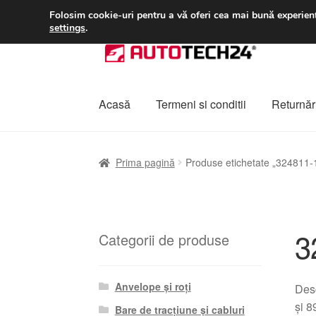
LIVRARE de la 33 lei
Folosim cookie-uri pentru a vă oferi cea mai bună experienț
settings
.
Sari
Sari
la
la
navigare
conținut
Acasă
Termeni si conditii
Returnări
Prima pagină
A lua legatura
Contul meu
Co
Prima pagină
Produse etichetate „324811-
Plângere
Plățile
Politică de confidențialitat
3
Categorii de produse
Anvelope și roți
Desc
și 8
Bare de tracțiune și cabluri