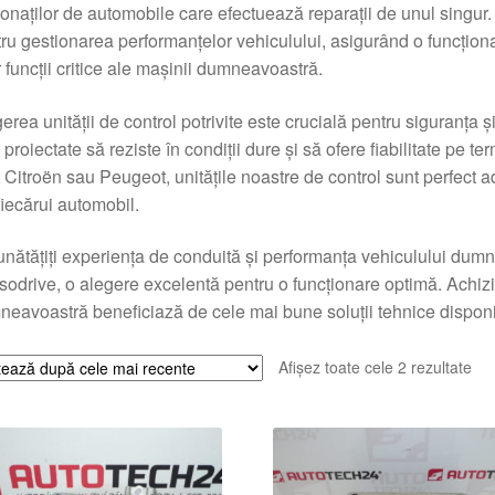
onaților de automobile care efectuează reparații de unul singur
ru gestionarea performanțelor vehiculului, asigurând o funcționa
r funcții critice ale mașinii dumneavoastră.
erea unității de control potrivite este crucială pentru siguranța ș
 proiectate să reziste în condiții dure și să ofere fiabilitate pe t
 Citroën sau Peugeot, unitățile noastre de control sunt perfect a
fiecărui automobil.
nătățiți experiența de conduită și performanța vehiculului du
odrive, o alegere excelentă pentru o funcționare optimă. Achiziț
eavoastră beneficiază de cele mai bune soluții tehnice disponib
Sor
Afișez toate cele 2 rezultate
du
cel
ma
rec