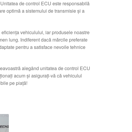
. Unitatea de control ECU este responsabilă
re optimă a sistemului de transmisie și a
i eficiența vehiculului, iar produsele noastre
ermen lung. Indiferent dacă mărcile preferate
daptate pentru a satisface nevoile tehnice
mneavoastră alegând unitatea de control ECU
ionați acum și asigurați-vă că vehiculul
ile pe piață!
tat
pă
e
i
ente