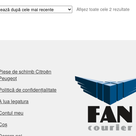
Sor
Afișez toate cele 2 rezultate
du
cel
ma
rec
Piese de schimb Citroën
Peugeot
Politică de confidențialitate
A lua legatura
Contul meu
Coș
Despre noi