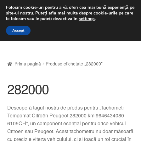
LIVRARE de la 33 lei
Folosim cookie-uri pentru a vă oferi cea mai bună experiență pe
site-ul nostru.
Puteți afla mai multe despre cookie-urile pe care
luni-vineri 9 a.m. - 4 p.m.
031 229 6816
le folosim sau le puteți dezactiva în
settings
.
Sari
Sari
Accept
Meniu
la
la
navigare
conținut
Prima pagină
Prima pagină
Produse etichetate „282000”
A lua legatura
282000
Contul meu
Coș
Descoperă tagul nostru de produs pentru „Tachometr
Tempomat Citroën Peugeot 282000 km 9646434080
Despre noi
6105QH”, un component esențial pentru orice vehicul
Citroën sau Peugeot. Acest tachometru nu doar măsoară
Finalizare comandă
cu precizie viteza vehiculului, ci și joacă un rol crucial în