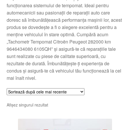
funcționarea sistemului de tempomat. Ideal pentru
Livrare
automecanicii sau pasionații de reparații auto care
doresc să îmbunătățească performanța mașinii lor, acest
Livrare în toată lumea
produs se dovedește a fi o alegere excelentă pentru a
menține vehiculul în stare optimă. Cumpără acum
Plângere
„Tachometr Tempomat Citroën Peugeot 282000 km
9646434080 6105QH” și asigură-te că reparațiile tale
sunt realizate cu piese de calitate superioară, cu
Plățile
rezultate de durată. Îmbunătățește-ți experiența de
condus și asigură-te că vehiculul tău funcționează la cel
Politică de confidențialitate
mai înalt nivel.
Procedura de reclamație
Termeni si conditii
Afișez singurul rezultat