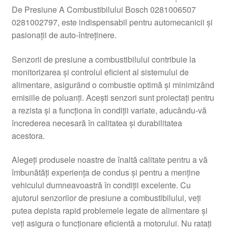
De Presiune A Combustibilului Bosch 0281006507
Livrare
0281002797, este indispensabil pentru automecanicii și
pasionații de auto-întreținere.
Livrare în toată lumea
Senzorii de presiune a combustibilului contribuie la
Plângere
monitorizarea și controlul eficient al sistemului de
alimentare, asigurând o combustie optimă și minimizând
emisiile de poluanți. Acești senzori sunt proiectați pentru
Plățile
a rezista și a funcționa în condiții variate, aducându-vă
încrederea necesară în calitatea și durabilitatea
Politică de confidențialitate
acestora.
Procedura de reclamație
Alegeți produsele noastre de înaltă calitate pentru a vă
îmbunătăți experiența de condus și pentru a menține
Termeni si conditii
vehiculul dumneavoastră în condiții excelente. Cu
ajutorul senzorilor de presiune a combustibilului, veți
putea depista rapid problemele legate de alimentare și
veți asigura o funcționare eficientă a motorului. Nu ratați