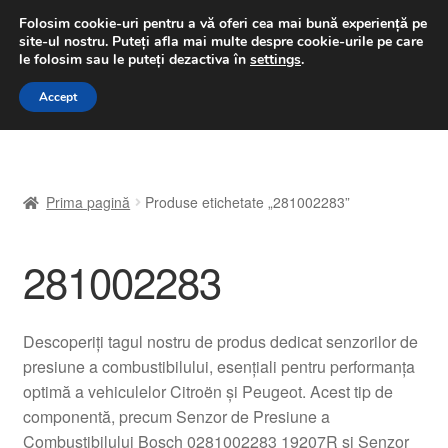
LIVRARE de la 33 lei
Folosim cookie-uri pentru a vă oferi cea mai bună experiență pe
site-ul nostru.
Puteți afla mai multe despre cookie-urile pe care
luni-vineri 9 a.m. - 4 p.m.
031 229 6816
le folosim sau le puteți dezactiva în
settings
.
Sari
Sari
Accept
Meniu
la
la
navigare
conținut
Prima pagină
Prima pagină
Produse etichetate „281002283”
A lua legatura
281002283
Contul meu
Coș
Descoperiți tagul nostru de produs dedicat senzorilor de
presiune a combustibilului, esențiali pentru performanța
Despre noi
optimă a vehiculelor Citroën și Peugeot. Acest tip de
componentă, precum Senzor de Presiune a
Finalizare comandă
Combustibilului Bosch 0281002283 19207R și Senzor