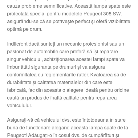
cauza probleme semnificative. Această lampa spate este
Livrare
proiectată special pentru modelele Peugeot 308 SW,
asigurându-se că se potrivește perfect și oferă vizibilitate
Livrare în toată lumea
optimă pe drum.
Plângere
Indiferent dacă sunteți un mecanic profesionist sau un
pasionat de automobile care preferă să își reparare
singur vehiculul, achiziționarea acestei lampi spate va
Plățile
îmbunătăți siguranța pe drumuri și va asigura
conformitatea cu reglementările rutier. Kvaloarea sa de
Politică de confidențialitate
durabilitate și calitatea materialelor din care este
fabricată, fac din aceasta o alegere ideală pentru oricine
Procedura de reclamație
caută un produs de înaltă calitate pentru repararea
vehiculului.
Termeni si conditii
Asigurați-vă că vehiculul dvs. este întotdeauna în stare
bună de funcționare alegând această lampă spate de la
Peugeot! Adăugați-o în coșul dvs. de cumpărături și