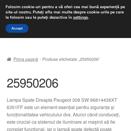
LIVRARE de la 33 lei
Folosim cookie-uri pentru a vă oferi cea mai bună experiență pe
site-ul nostru.
Puteți afla mai multe despre cookie-urile pe care
luni-vineri 9 a.m. - 4 p.m.
031 229 6816
le folosim sau le puteți dezactiva în
settings
.
Sari
Sari
Accept
Meniu
la
la
navigare
conținut
Prima pagină
Prima pagină
Produse etichetate „25950206”
A lua legatura
25950206
Contul meu
Coș
Lampa Spate Dreapta Peugeot 308 SW 96814438XT
6351FF este un element esențial pentru siguranța și
Despre noi
funcționalitatea vehiculului dvs. Atunci când conduceți,
este crucial ca sistemul de iluminare al mașinii să fie
Finalizare comandă
complet funcțional, iar o lampă spate defectă poate