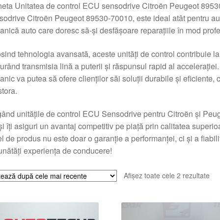
heta Unitatea de control ECU sensodrive Citroën Peugeot 8953
odrive Citroën Peugeot 89530-70010, este ideal atât pentru aut
nică auto care doresc să-și desfășoare reparațiile în mod profe
sind tehnologia avansată, aceste unități de control contribuie la 
urând transmisia lină a puterii și răspunsul rapid al accelerației.
nic va putea să ofere clienților săi soluții durabile și eficiente, 
tora.
ând unitățile de control ECU Sensodrive pentru Citroën și Peugeo
și îți asiguri un avantaj competitiv pe piață prin calitatea superioar
el de produs nu este doar o garanție a performanței, ci și a fiabil
nătăți experiența de conducere!
Sor
Afișez toate cele 2 rezultate
du
cel
ma
rec