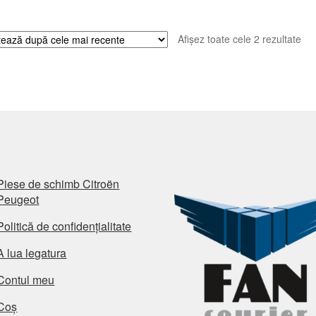
Sor
Afișez toate cele 2 rezultate
du
cel
ma
rec
Piese de schimb Citroën
Peugeot
Politică de confidențialitate
A lua legatura
Contul meu
Coș