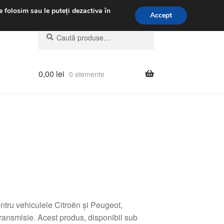
.m.
031 229 6816
e folosim sau le puteți dezactiva în
Accept
Caută
Caută
după:
0,00
lei
0 elemente
tru vehiculele Citroën și Peugeot,
transmisie. Acest produs, disponibil sub