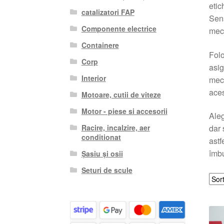
etic
catalizatori FAP
Sens
Componente electrice
meca
Containere
Folo
Corp
asig
Interior
meca
aces
Motoare, cutii de viteze
Motor - piese si accesorii
Aleg
Racire, incalzire, aer
dar 
conditionat
astf
îmbu
Șasiu și osii
Seturi de scule