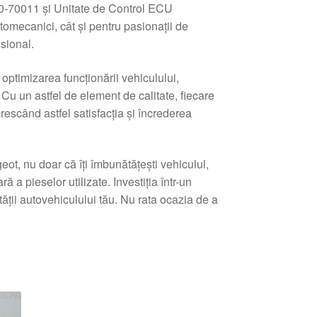
0-70011 și Unitate de Control ECU
omecanici, cât și pentru pasionații de
sional.
optimizarea funcționării vehiculului,
 Cu un astfel de element de calitate, fiecare
crescând astfel satisfacția și încrederea
t, nu doar că îți îmbunătățești vehiculul,
ă a pieselor utilizate. Investiția într-un
ității autovehiculului tău. Nu rata ocazia de a
tat
pă
e
i
ente