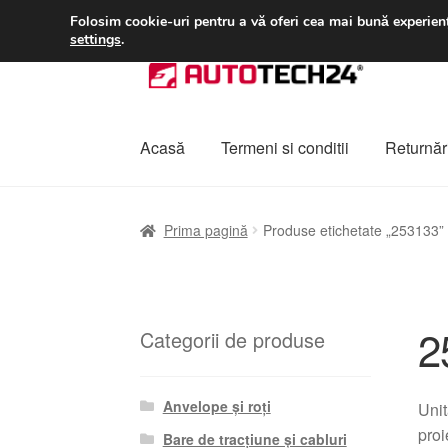
LIVRARE de la 33 lei
Folosim cookie-uri pentru a vă oferi cea mai bună experienț
settings
.
Sari
Sari
la
la
navigare
conținut
Acasă
Termeni si conditii
Returnări
Prima pagină
A lua legatura
Contul meu
Co
Prima pagină
Produse etichetate „253133”
Plângere
Plățile
Politică de confidențialitat
2
Categorii de produse
Anvelope și roți
Unit
proi
Bare de tracțiune și cabluri