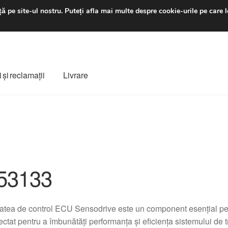
luni-vineri 9 a.m. - 4 p
ă pe site-ul nostru.
Puteți afla mai multe despre cookie-urile pe care l
 şi reclamații
Livrare
ș
Despre noi
Finalizare comandă
Livrare
Livrare în toată lumea
e
Procedura de reclamație
Termeni si conditii
53133
atea de control ECU Sensodrive este un component esențial pen
ectat pentru a îmbunătăți performanța și eficiența sistemului de 