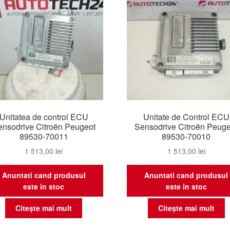
Unitatea de control ECU
Unitate de Control ECU
ensodrive Citroën Peugeot
Sensodrive Citroën Peuge
89530-70011
89530-70010
1 513,00
lei
1 513,00
lei
Anuntati cand produsul
Anuntati cand produsul
este in stoc
este in stoc
Citește mai mult
Citește mai mult