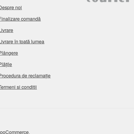
Despre noi
Finalizare comandă
Livrare
Livrare în toată lumea
Plângere
Plățile
Procedura de reclamație
Termeni si conditii
 WooCommerce
.