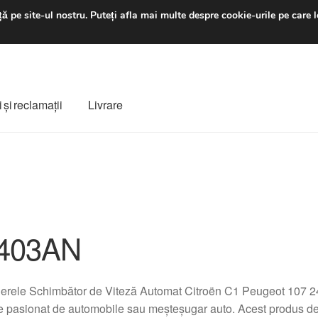
luni-vineri 9 a.m. - 4 p
ă pe site-ul nostru.
Puteți afla mai multe despre cookie-urile pe care l
 şi reclamații
Livrare
ș
Despre noi
Finalizare comandă
Livrare
Livrare în toată lumea
e
Procedura de reclamație
Termeni si conditii
403AN
rele Schimbător de Viteză Automat Citroën C1 Peugeot 107 24
e pasionat de automobile sau meșteșugar auto. Acest produs de 