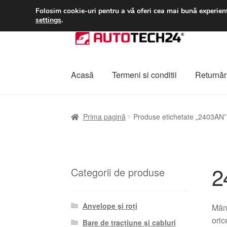
LIVRARE de la 33 lei
Folosim cookie-uri pentru a vă oferi cea mai bună experienț
settings
.
Sari
Sari
la
la
navigare
conținut
Acasă
Termeni si conditii
Returnări
Prima pagină
A lua legatura
Contul meu
Co
Prima pagină
Produse etichetate „2403AN”
Plângere
Plățile
Politică de confidențialitat
2
Categorii de produse
Anvelope și roți
Mâne
oric
Bare de tracțiune și cabluri