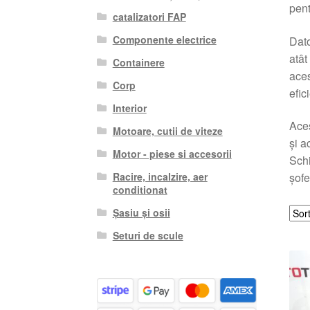
pent
catalizatori FAP
Componente electrice
Dato
atât
Containere
aces
Corp
efic
Interior
Aces
Motoare, cutii de viteze
și a
Motor - piese si accesorii
Schi
Racire, incalzire, aer
șofe
conditionat
Șasiu și osii
Seturi de scule