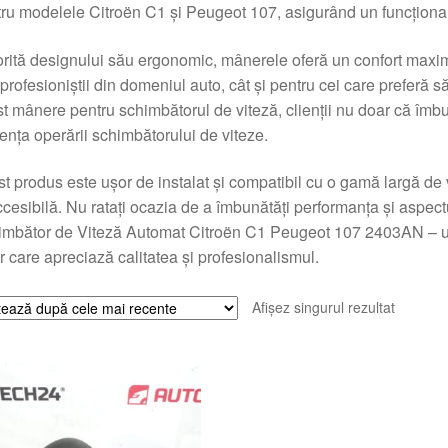
ru modelele Citroën C1 și Peugeot 107, asigurând un funcționare
rită designului său ergonomic, mânerele oferă un confort maxim î
 profesioniștii din domeniul auto, cât și pentru cei care preferă s
t mânere pentru schimbătorul de viteză, clienții nu doar că îmbun
iența operării schimbătorului de viteze.
t produs este ușor de instalat și compatibil cu o gamă largă de 
ccesibilă. Nu ratați ocazia de a îmbunătăți performanța și aspec
mbător de Viteză Automat Citroën C1 Peugeot 107 2403AN – un
r care apreciază calitatea și profesionalismul.
Afișez singurul rezultat