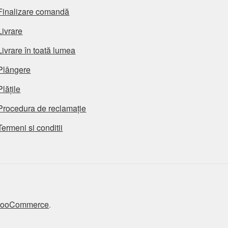
Finalizare comandă
Livrare
Livrare în toată lumea
Plângere
Plățile
Procedura de reclamație
Termeni si conditii
 WooCommerce
.