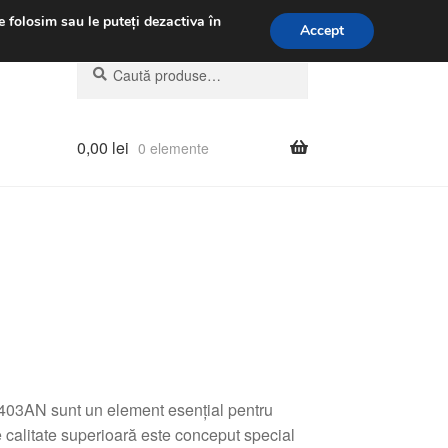
.m.
031 229 6816
e folosim sau le puteți dezactiva în
Accept
Caută
Caută
după:
0,00
lei
0 elemente
03AN sunt un element esențial pentru
calitate superioară este conceput special