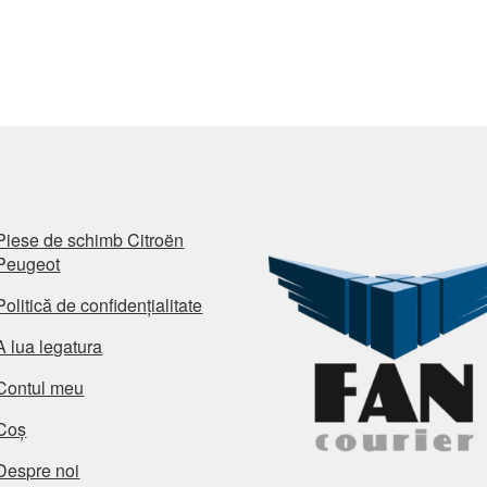
Piese de schimb Citroën
Peugeot
Politică de confidențialitate
A lua legatura
Contul meu
Coș
Despre noi