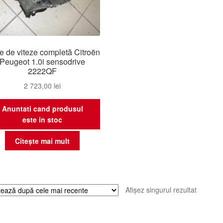
e de viteze completă Citroën
Peugeot 1.0i sensodrive
2222QF
2 723,00
lei
Anuntati cand produsul
este in stoc
Citește mai mult
Afișez singurul rezultat