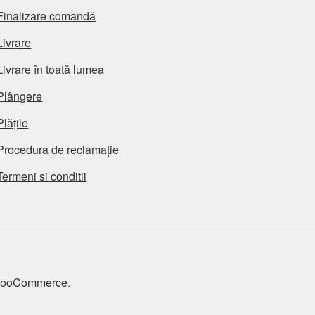
Finalizare comandă
Livrare
Livrare în toată lumea
Plângere
Plățile
Procedura de reclamație
Termeni si conditii
 WooCommerce
.