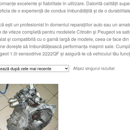
ormanțe excelente și fiabilitate în utilizare. Datorită calității super
ficia de o experiență de condus îmbunătățită și de o durabilitat
că eşti un profesionist în domeniul reparațiilor auto sau un amato
e de viteze completă pentru modelele Citroën și Peugeot va satis
alat și compatibilă cu o gamă largă de modele, ceea ce face din
ine dorește să îmbunătățească performanța mașinii sale. Cumpă
eot 1.0i sensodrive 2222QF și asigură-te că vehiculul tău func
Afișez singurul rezultat