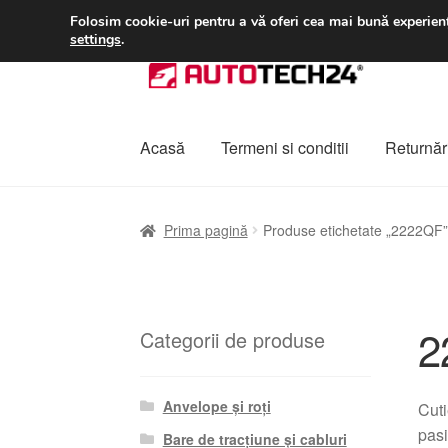
LIVRARE de la 33 lei
Folosim cookie-uri pentru a vă oferi cea mai bună experienț
settings
.
Sari
Sari
la
la
navigare
conținut
Acasă
Termeni si conditii
Returnări
Prima pagină
A lua legatura
Contul meu
Co
Prima pagină
Produse etichetate „2222QF”
Plângere
Plățile
Politică de confidențialitat
2
Categorii de produse
Anvelope și roți
Cuti
pasi
Bare de tracțiune și cabluri