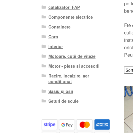
perf
catalizatori FAP
bene
Componente electrice
Fie 
Containere
cuti
Corp
inst
Interior
oric
Peug
Motoare, cutii de viteze
Motor - piese si accesorii
Racire, incalzire, aer
conditionat
Șasiu și osii
Seturi de scule