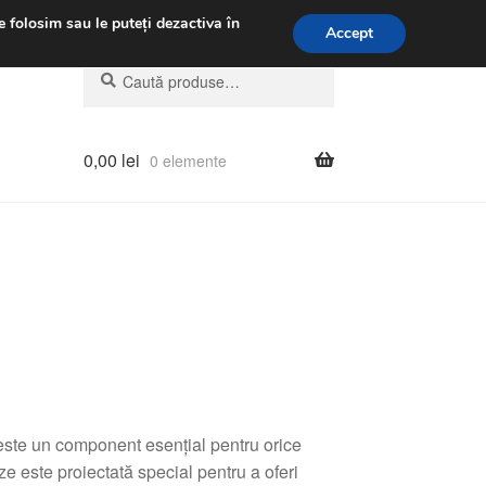
.m.
031 229 6816
e folosim sau le puteți dezactiva în
Accept
Caută
Caută
după:
0,00
lei
0 elemente
ste un component esențial pentru orice
e este proiectată special pentru a oferi