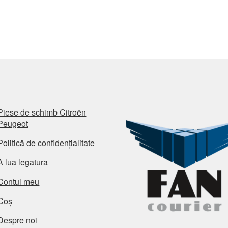
Piese de schimb Citroën
Peugeot
Politică de confidențialitate
A lua legatura
Contul meu
Coș
Despre noi