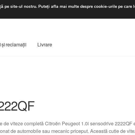
luni-vineri 9 a.m. - 4 p
ă pe site-ul nostru.
Puteți afla mai multe despre cookie-urile pe care l
 şi reclamații
Livrare
ș
Despre noi
Finalizare comandă
Livrare
Livrare în toată lumea
e
Procedura de reclamație
Termeni si conditii
222QF
e de viteze completă Citroën Peugeot 1.0i sensodrive 2222QF e
onat de automobile sau mecanic priceput. Această cutie de vitez