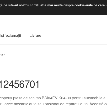
luni-vineri 9 a.m. - 4 p
ă pe site-ul nostru.
Puteți afla mai multe despre cookie-urile pe care l
 şi reclamații
Livrare
ș
Despre noi
Finalizare comandă
Livrare
Livrare în toată lumea
01”
e
Procedura de reclamație
Termeni si conditii
12456701
operiți piesa de schimb BSI04EV K04-00 pentru automobilele C
ru orice mecanic auto sau pasionat de reparații auto. Această