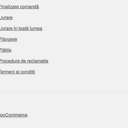
Finalizare comandă
Livrare
Livrare în toată lumea
Plângere
Plățile
Procedura de reclamație
Termeni si conditii
 WooCommerce
.