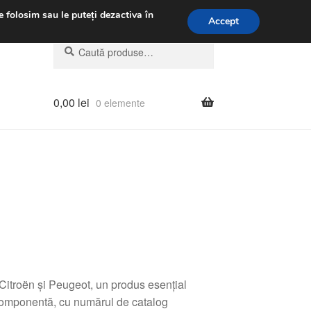
.m.
031 229 6816
e folosim sau le puteți dezactiva în
Accept
Caută
Caută
după:
0,00
lei
0 elemente
itroën și Peugeot, un produs esențial
 componentă, cu numărul de catalog