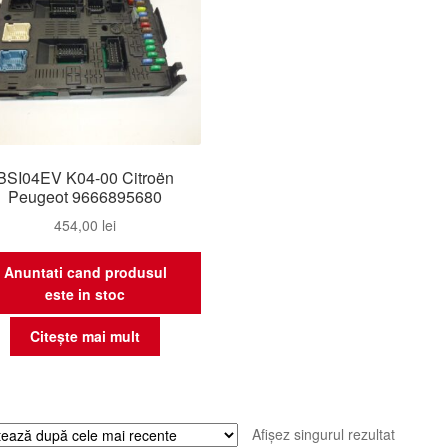
BSI04EV K04-00 Citroën
Peugeot 9666895680
454,00
lei
Anuntati cand produsul
este in stoc
Citește mai mult
Afișez singurul rezultat