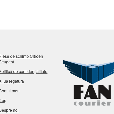
Piese de schimb Citroën
Peugeot
Politică de confidențialitate
A lua legatura
Contul meu
Coș
Despre noi