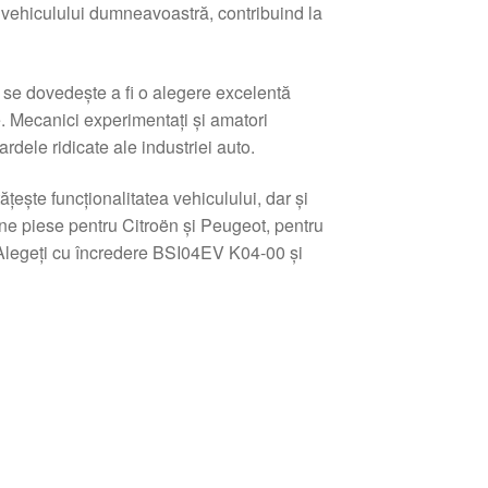
vehiculului dumneavoastră, contribuind la
se dovedește a fi o alegere excelentă
. Mecanici experimentați și amatori
rdele ridicate ale industriei auto.
ște funcționalitatea vehiculului, dar și
une piese pentru Citroën și Peugeot, pentru
l. Alegeți cu încredere BSI04EV K04-00 și