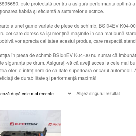
895680, este proiectată pentru a asigura performanța optimă a 
ționarea fiabilă și eficientă a sistemelor electrice.
arte a unei game variate de piese de schimb, BSI04EV K04-00 
ru cei care doresc să își mențină mașinile în cea mai bună stare
otrivă vor aprecia calitatea acestui produs, care respectă standa
stiția în piesa de schimb BSI04EV K04-00 nu numai că îmbunătățe
te siguranța pe drum. Asigurați-vă că aveți acces la cele mai b
tea oferi o întreținere de calitate superioară oricărui automobi
ficiați de durabilitate și performanță maximă!
Afișez singurul rezultat