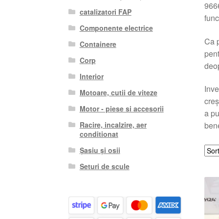
9666
catalizatori FAP
func
Componente electrice
Ca p
Containere
pent
Corp
deop
Interior
Inve
Motoare, cutii de viteze
creș
Motor - piese si accesorii
a pu
Racire, incalzire, aer
bene
conditionat
Șasiu și osii
Seturi de scule