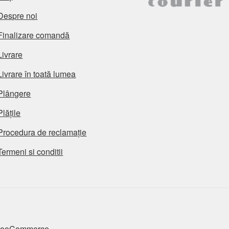
Despre noi
Finalizare comandă
Livrare
Livrare în toată lumea
Plângere
Plățile
Procedura de reclamație
Termeni si conditii
 WooCommerce
.