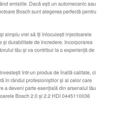
când emisiile. Dacă ești un automecanic sau
jectoare Bosch sunt alegerea perfectă pentru
simplu vrei să îți înlocuiești injectoarele
e și durabilitate de încredere. Incorporarea
rului tău și va contribui la o experiență de
estești într-un produs de înaltă calitate, ci
ă în rândul profesioniștilor și al celor care
re a deveni parte esențială din arsenalul tău
ectoarele Bosch 2.0 și 2.2 HDI 0445110036