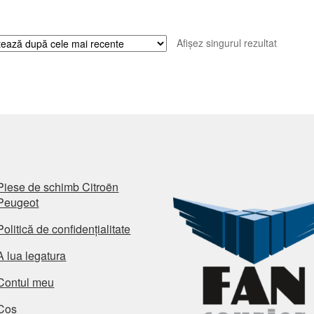
Afișez singurul rezultat
Piese de schimb Citroën
Peugeot
Politică de confidențialitate
A lua legatura
Contul meu
Coș