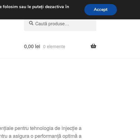
.m.
031 229 6816
e folosim sau le puteți dezactiva în
Accept
Caută
Caută
după:
0,00
lei
0 elemente
iale pentru tehnologia de injecție a
entru a asigura o performanță optimă a