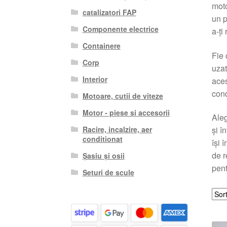
moto
catalizatori FAP
un p
Componente electrice
a-ți
Containere
Fie 
Corp
uzat
Interior
aces
cond
Motoare, cutii de viteze
Motor - piese si accesorii
Aleg
Racire, incalzire, aer
și î
conditionat
își 
de r
Șasiu și osii
pent
Seturi de scule