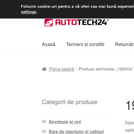
LIVRARE de la 33 lei
Folosim cookie-uri pentru a vă oferi cea mai bună experienț
settings
.
Sari
Sari
la
la
navigare
conținut
Acasă
Termeni si conditii
Returnări
Prima pagină
A lua legatura
Contul meu
Co
Prima pagină
Produse etichetate „1980H4”
Plângere
Plățile
Politică de confidențialitat
1
Categorii de produse
Anvelope și roți
Inje
vehi
Bare de tracțiune și cabluri