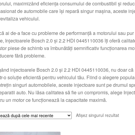
rului, maximizând eficiența consumului de combustibil și redu
asionat de automobile care își repară singur mașina, aceste in
 revitaliza vehiculul.
că ai de-a face cu probleme de performanță a motorului sau pur și 
e, Injectoarele Bosch 2.0 și 2.2 HDI 0445110036 îți oferă calitat
tor piese de schimb va îmbunătăți semnificativ funcționarea moto
ucere fără probleme.
ând injectoarele Bosch 2.0 și 2.2 HDI 0445110036, nu doar că inv
ntr-o soluție eficientă pentru vehiculul tău. Fiind o alegere popular
întrețin singuri automobilele, aceste injectoare sunt pe drumul sp
eparatii auto. Nu lăsa calitatea să fie un compromis, alege Inj
ru un motor ce funcționează la capacitate maximă.
Afișez singurul rezultat