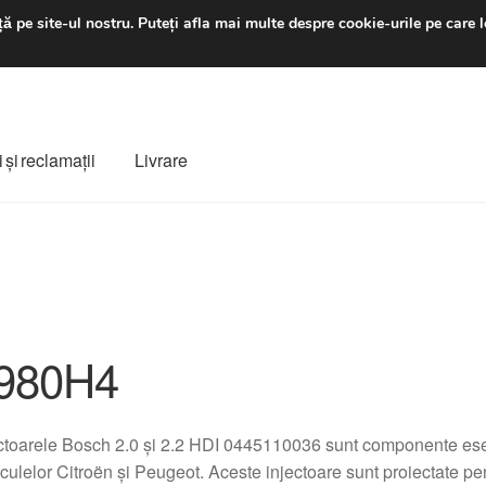
luni-vineri 9 a.m. - 4 p
ă pe site-ul nostru.
Puteți afla mai multe despre cookie-urile pe care l
 şi reclamații
Livrare
ș
Despre noi
Finalizare comandă
Livrare
Livrare în toată lumea
e
Procedura de reclamație
Termeni si conditii
980H4
ctoarele Bosch 2.0 și 2.2 HDI 0445110036 sunt componente esenț
culelor Citroën și Peugeot. Aceste injectoare sunt proiectate p