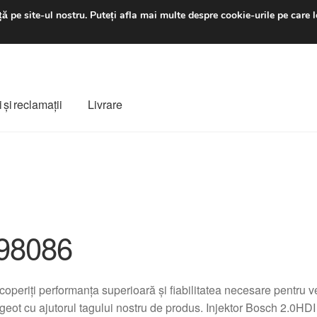
luni-vineri 9 a.m. - 4 p
ă pe site-ul nostru.
Puteți afla mai multe despre cookie-urile pe care l
 şi reclamații
Livrare
ș
Despre noi
Finalizare comandă
Livrare
Livrare în toată lumea
e
Procedura de reclamație
Termeni si conditii
98086
operiți performanța superioară și fiabilitatea necesare pentru 
eot cu ajutorul tagului nostru de produs. Injektor Bosch 2.0H