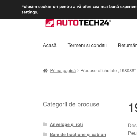
LIVRARE de la 33 lei
Folosim cookie-uri pentru a vă oferi cea mai bună experienț
settings
.
Sari
Sari
la
la
navigare
conținut
Acasă
Termeni si conditii
Returnări
Prima pagină
A lua legatura
Contul meu
Co
Prima pagină
Produse etichetate „198086”
Plângere
Plățile
Politică de confidențialitat
1
Categorii de produse
Anvelope și roți
Desc
Peug
Bare de tracțiune și cabluri