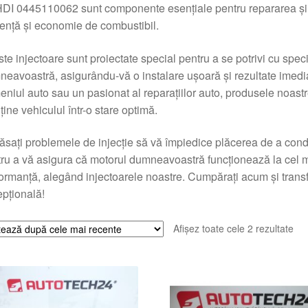
DI 0445110062 sunt componente esențiale pentru repararea și în
iență și economie de combustibil.
te injectoare sunt proiectate special pentru a se potrivi cu speci
eavoastră, asigurându-vă o instalare ușoară și rezultate imediat
niul auto sau un pasionat al reparațiilor auto, produsele noastr
ine vehiculul într-o stare optimă.
ăsați problemele de injecție să vă împiedice plăcerea de a condu
ru a vă asigura că motorul dumneavoastră funcționează la cel mai î
ormanță, alegând injectoarele noastre. Cumpărați acum și trans
pțională!
Sor
Afișez toate cele 2 rezultate
du
cel
ma
rec