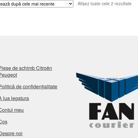
Sor
Afișez toate cele 2 rezultate
du
cel
ma
rec
Piese de schimb Citroën
Peugeot
Politică de confidențialitate
A lua legatura
Contul meu
Coș
Despre noi