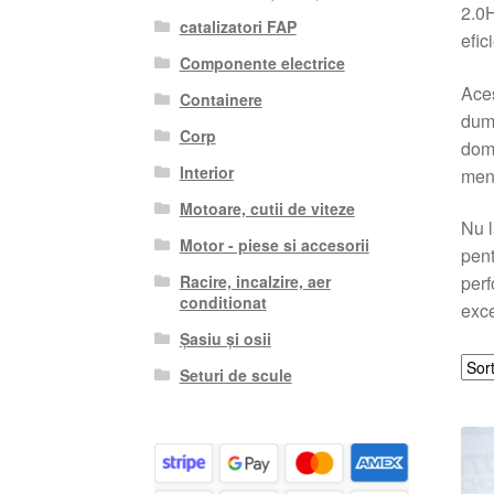
2.0H
catalizatori FAP
efic
Componente electrice
Aces
Containere
dumn
Corp
dome
Interior
menț
Motoare, cutii de viteze
Nu l
Motor - piese si accesorii
pent
Racire, incalzire, aer
perf
conditionat
exce
Șasiu și osii
Seturi de scule