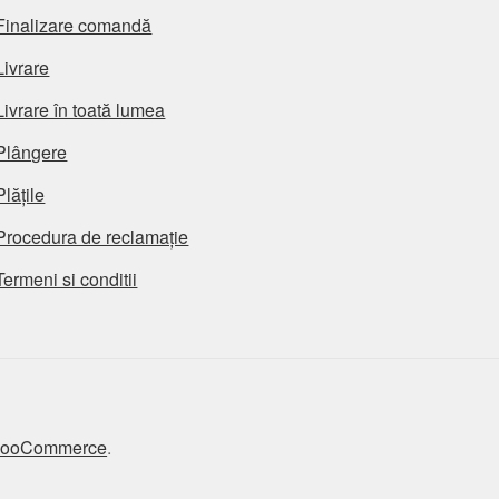
Finalizare comandă
Livrare
Livrare în toată lumea
Plângere
Plățile
Procedura de reclamație
Termeni si conditii
 WooCommerce
.