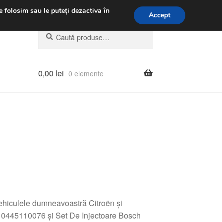
.m.
031 229 6816
e folosim sau le puteți dezactiva în
Accept
Caută
Caută
după:
0,00
lei
0 elemente
vehiculele dumneavoastră Citroën și
DI 0445110076 și Set De Injectoare Bosch