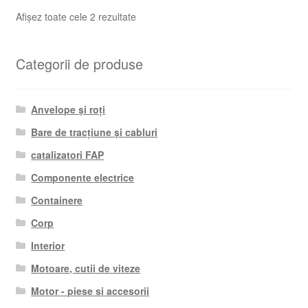
Sortat
Afișez toate cele 2 rezultate
după
cele
Categorii de produse
mai
recente
Anvelope și roți
Bare de tracțiune și cabluri
catalizatori FAP
Componente electrice
Containere
Corp
Interior
Motoare, cutii de viteze
Motor - piese si accesorii