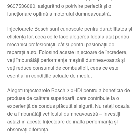
9637536080, asigurând o potrivire perfectă și o
Livrare
funcționare optimă a motorului dumneavoastră.
Livrare în toată lumea
Injectoarele Bosch sunt cunoscute pentru durabilitatea și
eficiența lor, ceea ce le face alegerea ideală atât pentru
Plângere
mecanici profesioniști, cât și pentru pasionații de
reparații auto. Folosind aceste injectoare de încredere,
veți îmbunătăți performanța mașinii dumneavoastră și
Plățile
veți reduce consumul de combustibil, ceea ce este
esențial în condițiile actuale de mediu.
Politică de confidențialitate
Alegeți injectoarele Bosch 2.0HDI pentru a beneficia de
Procedura de reclamație
produse de calitate superioară, care contribuie la o
experiență de condus plăcută și sigură. Nu ratați ocazia
Termeni si conditii
de a îmbunătăți vehiculul dumneavoastră – investiți
astăzi în aceste injectoare de înaltă performanță și
observați diferența.