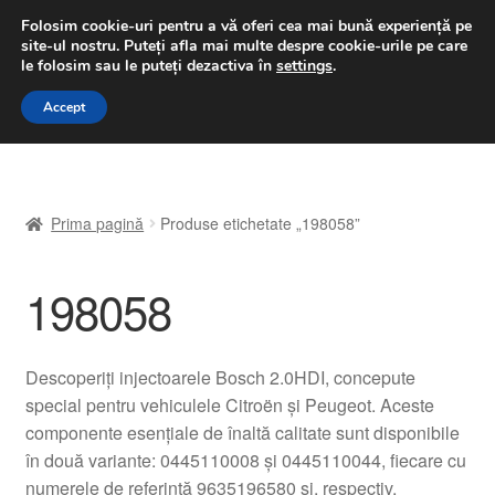
LIVRARE de la 33 lei
Folosim cookie-uri pentru a vă oferi cea mai bună experiență pe
site-ul nostru.
Puteți afla mai multe despre cookie-urile pe care
luni-vineri 9 a.m. - 4 p.m.
031 229 6816
le folosim sau le puteți dezactiva în
settings
.
Sari
Sari
Accept
Meniu
la
la
navigare
conținut
Prima pagină
Prima pagină
Produse etichetate „198058”
A lua legatura
198058
Contul meu
Coș
Descoperiți injectoarele Bosch 2.0HDI, concepute
special pentru vehiculele Citroën și Peugeot. Aceste
Despre noi
componente esențiale de înaltă calitate sunt disponibile
în două variante: 0445110008 și 0445110044, fiecare cu
Finalizare comandă
numerele de referință 9635196580 și, respectiv,