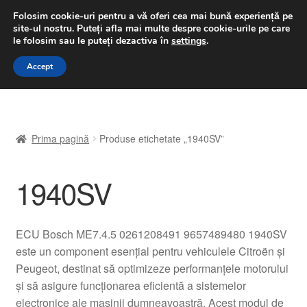
LIVRARE de la 33 lei
Folosim cookie-uri pentru a vă oferi cea mai bună experiență pe
site-ul nostru.
Puteți afla mai multe despre cookie-urile pe care
luni-vineri 9 a.m. - 4 p.m.
031 229 6816
le folosim sau le puteți dezactiva în
settings
.
Sari
Sari
Accept
Meniu
la
la
navigare
conținut
Prima pagină
Prima pagină
Produse etichetate „1940SV”
A lua legatura
1940SV
Contul meu
Coș
ECU Bosch ME7.4.5 0261208491 9657489480 1940SV
este un component esențial pentru vehiculele Citroën și
Despre noi
Peugeot, destinat să optimizeze performanțele motorului
și să asigure funcționarea eficientă a sistemelor
Finalizare comandă
electronice ale mașinii dumneavoastră. Acest modul de