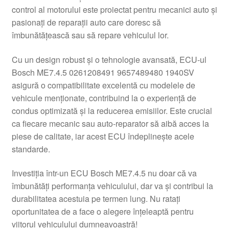
control al motorului este proiectat pentru mecanici auto și
Livrare
pasionați de reparații auto care doresc să
îmbunătățească sau să repare vehiculul lor.
Livrare în toată lumea
Cu un design robust și o tehnologie avansată, ECU-ul
Plângere
Bosch ME7.4.5 0261208491 9657489480 1940SV
asigură o compatibilitate excelentă cu modelele de
vehicule menționate, contribuind la o experiență de
Plățile
condus optimizată și la reducerea emisiilor. Este crucial
ca fiecare mecanic sau auto-reparator să aibă acces la
Politică de confidențialitate
piese de calitate, iar acest ECU îndeplinește acele
standarde.
Procedura de reclamație
Investiția într-un ECU Bosch ME7.4.5 nu doar că va
Termeni si conditii
îmbunătăți performanța vehiculului, dar va și contribui la
durabilitatea acestuia pe termen lung. Nu ratați
oportunitatea de a face o alegere înțeleaptă pentru
viitorul vehiculului dumneavoastră!