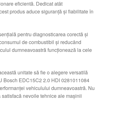
nare eficientă. Dedicat atât
cest produs aduce siguranță și fiabilitate în
nțială pentru diagnosticarea corectă și
l consumul de combustibil și reducând
hiculul dumneavoastră funcționează la cele
ceastă unitate să fie o alegere versatilă
ol ECU Bosch EDC15C2 2.0 HDI 0281011084
performanței vehiculului dumneavoastră. Nu
ă satisfacă nevoile tehnice ale mașinii