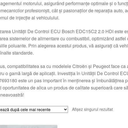
gementul motorului, asigurând performanțe optimale și o funcțio
mecanicilor profesioniști, cât și pasionaților de reparația auto, a
emul de injecție al vehiculului.
izarea Unității De Control ECU Bosch EDC15C2 2.0 HDI este ese
area sistemelor de alimentare cu combustibil, optimizând astfe
iile poluante. Prin alegerea acestui produs, vă asigurați că ve
înalte standarde.
lus, compatibilitatea sa cu modelele Citroën și Peugeot face ca a
ru o gamă largă de aplicații. Investiția în Unității De Contr
693180 este un pas important în menținerea și îmbunătățirea 
ți oportunitatea de alica un produs de calitate superioară care s
neavoastră!
Afișez singurul rezultat