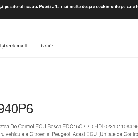
luni-vineri 9 a.m. - 4 p
ă pe site-ul nostru.
Puteți afla mai multe despre cookie-urile pe care l
 şi reclamații
Livrare
ș
Despre noi
Finalizare comandă
Livrare
Livrare în toată lumea
e
Procedura de reclamație
Termeni si conditii
940P6
tatea De Control ECU Bosch EDC15C2 2.0 HDI 0281011084 96
ru vehiculele Citroën și Peugeot. Acest ECU (Unitate de Control 