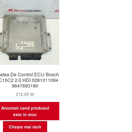
tatea De Control ECU Bosch
15C2 2.0 HDI 0281011084
9647693180
212,00
lei
Anuntati cand produsul
este in stoc
Citește mai mult