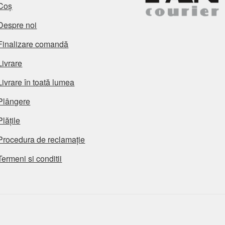
Coș
Despre noi
Finalizare comandă
Livrare
Livrare în toată lumea
Plângere
Plățile
Procedura de reclamație
Termeni si conditii