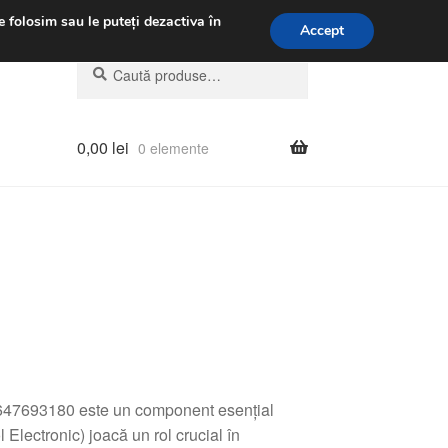
.m.
031 229 6816
e folosim sau le puteți dezactiva în
Accept
Caută
Caută
după:
0,00
lei
0 elemente
47693180 este un component esențial
Electronic) joacă un rol crucial în