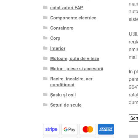
mana
catalizatori FAP
auto
Componente electrice
sist
Containere
Util
Corp
regl
Interior
emis
mai 
Motoare, cutii de viteze
Motor - piese si accesorii
În p
Racire, incalzire, aer
pent
conditionat
9647
rata
Șasiu și osii
dum
Seturi de scule