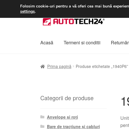
LIVRARE de la 33 lei
Folosim cookie-uri pentru a vă oferi cea mai bună experienț
settings
.
Sari
Sari
la
la
navigare
conținut
Acasă
Termeni si conditii
Returnări
Prima pagină
A lua legatura
Contul meu
Co
Prima pagină
Produse etichetate „1940P6”
Plângere
Plățile
Politică de confidențialitat
1
Categorii de produse
Anvelope și roți
Uni
pent
Bare de tracțiune și cabluri