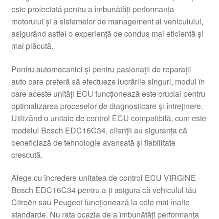
este proiectată pentru a îmbunătăți performanța
Livrare
motorului și a sistemelor de management al vehiculului,
asigurând astfel o experiență de condus mai eficientă și
Livrare în toată lumea
mai plăcută.
Plângere
Pentru automecanici și pentru pasionații de reparații
auto care preferă să efectueze lucrările singuri, modul în
care aceste unități ECU funcționează este crucial pentru
Plățile
optimalizarea proceselor de diagnosticare și întreținere.
Utilizând o unitate de control ECU compatibilă, cum este
Politică de confidențialitate
modelul Bosch EDC16C34, clienții au siguranța că
beneficiază de tehnologie avansată și fiabilitate
Procedura de reclamație
crescută.
Termeni si conditii
Alege cu încredere unitatea de control ECU VIRGINE
Bosch EDC16C34 pentru a-ți asigura că vehiculul tău
Citroën sau Peugeot funcționează la cele mai înalte
standarde. Nu rata ocazia de a îmbunătăți performanța