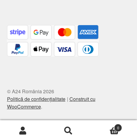
© A24 România 2026
Politică de confidențialitate
Construit cu
WooCommerce
.
0
Caută
Caută