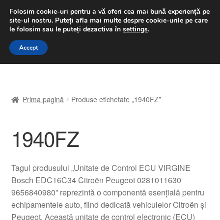
LIVRARE de la 33 lei
Folosim cookie-uri pentru a vă oferi cea mai bună experiență pe
site-ul nostru.
Puteți afla mai multe despre cookie-urile pe care
luni-vineri 9 a.m. - 4 p.m.
031 229 6816
le folosim sau le puteți dezactiva în
settings
.
Sari
Sari
Accept
Meniu
la
la
navigare
conținut
Prima pagină
Prima pagină
Produse etichetate „1940FZ”
A lua legatura
1940FZ
Contul meu
Coș
Tagul produsului „Unitate de Control ECU VIRGINE
Bosch EDC16C34 Citroën Peugeot 0281011630
Despre noi
9656840980” reprezintă o componentă esențială pentru
echipamentele auto, fiind dedicată vehiculelor Citroën și
Finalizare comandă
Peugeot. Această unitate de control electronic (ECU)