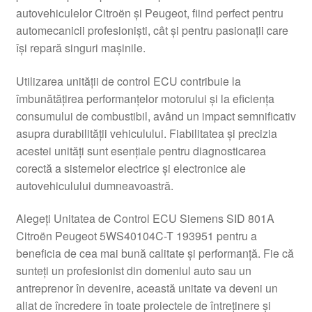
autovehiculelor Citroën și Peugeot, fiind perfect pentru
Livrare
automecanicii profesioniști, cât și pentru pasionații care
își repară singuri mașinile.
Livrare în toată lumea
Utilizarea unității de control ECU contribuie la
Plângere
îmbunătățirea performanțelor motorului și la eficiența
consumului de combustibil, având un impact semnificativ
asupra durabilității vehiculului. Fiabilitatea și precizia
Plățile
acestei unități sunt esențiale pentru diagnosticarea
corectă a sistemelor electrice și electronice ale
Politică de confidențialitate
autovehiculului dumneavoastră.
Procedura de reclamație
Alegeți Unitatea de Control ECU Siemens SID 801A
Citroën Peugeot 5WS40104C-T 193951 pentru a
Termeni si conditii
beneficia de cea mai bună calitate și performanță. Fie că
sunteți un profesionist din domeniul auto sau un
antreprenor în devenire, această unitate va deveni un
aliat de încredere în toate proiectele de întreținere și