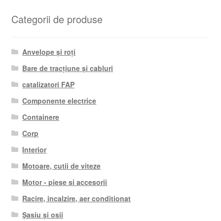
Categorii de produse
Anvelope și roți
Bare de tracțiune și cabluri
catalizatori FAP
Componente electrice
Containere
Corp
Interior
Motoare, cutii de viteze
Motor - piese si accesorii
Racire, incalzire, aer conditionat
Șasiu și osii