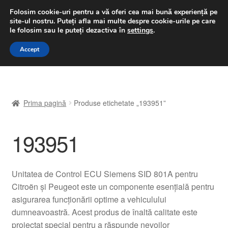
LIVRARE de la 33 lei
Folosim cookie-uri pentru a vă oferi cea mai bună experiență pe
site-ul nostru.
Puteți afla mai multe despre cookie-urile pe care
luni-vineri 9 a.m. - 4 p.m.
031 229 6816
le folosim sau le puteți dezactiva în
settings
.
Sari
Sari
Accept
Meniu
la
la
navigare
conținut
Prima pagină
Prima pagină
Produse etichetate „193951”
A lua legatura
193951
Contul meu
Coș
Unitatea de Control ECU Siemens SID 801A pentru
Citroën și Peugeot este un componente esențială pentru
Despre noi
asigurarea funcționării optime a vehiculului
dumneavoastră. Acest produs de înaltă calitate este
Finalizare comandă
proiectat special pentru a răspunde nevoilor