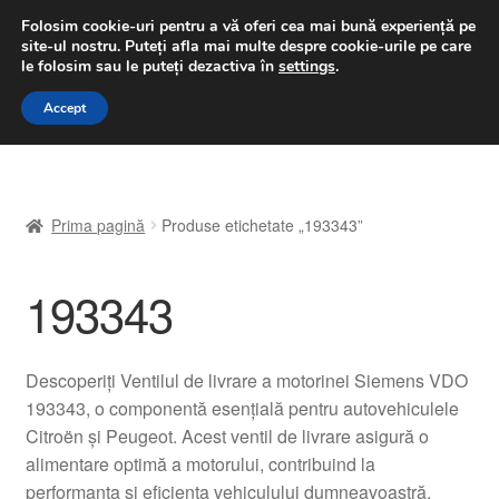
LIVRARE de la 33 lei
Folosim cookie-uri pentru a vă oferi cea mai bună experiență pe
site-ul nostru.
Puteți afla mai multe despre cookie-urile pe care
luni-vineri 9 a.m. - 4 p.m.
031 229 6816
le folosim sau le puteți dezactiva în
settings
.
Sari
Sari
Accept
Meniu
la
la
navigare
conținut
Prima pagină
Prima pagină
Produse etichetate „193343”
A lua legatura
193343
Contul meu
Coș
Descoperiți Ventilul de livrare a motorinei Siemens VDO
193343, o componentă esențială pentru autovehiculele
Despre noi
Citroën și Peugeot. Acest ventil de livrare asigură o
alimentare optimă a motorului, contribuind la
Finalizare comandă
performanța și eficiența vehiculului dumneavoastră.