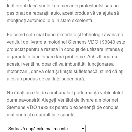
Indiferent dacă sunteți un mecanic profesionist sau un
Livrare
pasionat de reparații auto, acest produs vă va ajuta să
mențineți automobilele în stare excelentă.
Livrare în toată lumea
Folosind cele mai bune materiale și tehnologii avansate,
Plângere
ventilul de livrare a motorinei Siemens VDO 193343 este
proiectat pentru a rezista în condiții de utilizare intensă și
a garanta o funcționare fără probleme. Achiziționarea
Plățile
acestui ventil nu doar că va îmbunătăți funcționarea
motorizării, dar va oferi și liniște sufletească, știind că ați
Politică de confidențialitate
ales un produs de calitate superioară.
Procedura de reclamație
Nu ratați ocazia de a îmbunătăți performanța vehiculului
dumneavoastră! Alegeți Ventilul de livrare a motorinei
Termeni si conditii
Siemens VDO 193343 pentru o experiență de condus
mai bună și o durabilitate sporită.