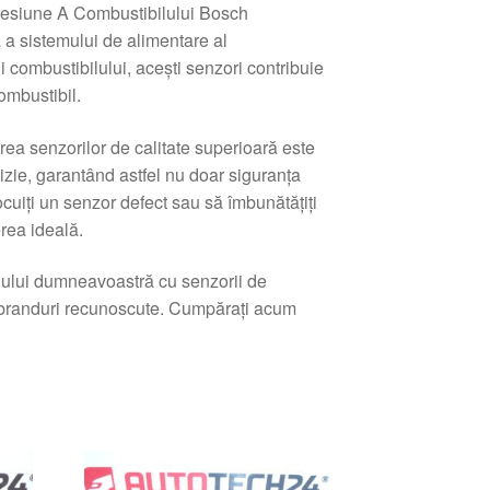
esiune A Combustibilului Bosch
a sistemului de alimentare al
 combustibilului, acești senzori contribuie
ombustibil.
rea senzorilor de calitate superioară este
ecizie, garantând astfel nu doar siguranța
nlocuiți un senzor defect sau să îmbunătățiți
rea ideală.
ilului dumneavoastră cu senzorii de
n branduri recunoscute. Cumpărați acum
tat
pă
e
i
ente