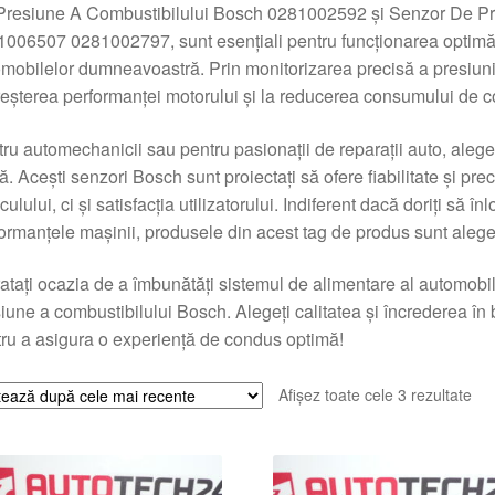
Presiune A Combustibilului Bosch 0281002592 și Senzor De Pr
006507 0281002797, sunt esențiali pentru funcționarea optimă 
mobilelor dumneavoastră. Prin monitorizarea precisă a presiunii
reșterea performanței motorului și la reducerea consumului de c
ru automechanicii sau pentru pasionații de reparații auto, alege
lă. Acești senzori Bosch sunt proiectați să ofere fiabilitate și pr
culului, ci și satisfacția utilizatorului. Indiferent dacă doriți să î
ormanțele mașinii, produsele din acest tag de produs sunt alege
atați ocazia de a îmbunătăți sistemul de alimentare al automob
iune a combustibilului Bosch. Alegeți calitatea și încrederea î
ru a asigura o experiență de condus optimă!
Sor
Afișez toate cele 3 rezultate
du
cel
ma
rec