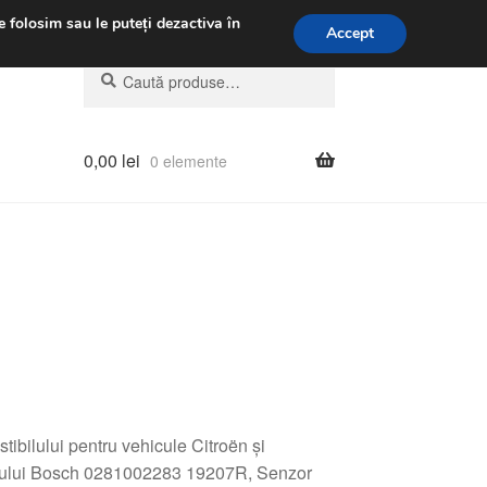
.m.
031 229 6816
e folosim sau le puteți dezactiva în
Accept
Caută
Caută
după:
0,00
lei
0 elemente
ibilului pentru vehicule Citroën și
ilului Bosch 0281002283 19207R, Senzor