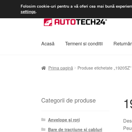
LIVRARE de la 33 lei
Folosim cookie-uri pentru a vă oferi cea mai bună experienț
settings
.
Sari
Sari
la
la
navigare
conținut
Acasă
Termeni si conditii
Returnări
Prima pagină
A lua legatura
Contul meu
Co
Prima pagină
Produse etichetate „1920SZ”
Plângere
Plățile
Politică de confidențialitat
1
Categorii de produse
Anvelope și roți
Desc
Peu
Bare de tracțiune și cabluri