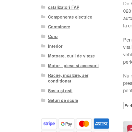
De 
catalizatori FAP
0281
Componente electrice
auto
la c
Containere
Corp
Pent
Interior
vita
vehi
Motoare, cutii de viteze
perf
Motor - piese si accesorii
Racire, incalzire, aer
Nu r
conditionat
pres
pent
Șasiu și osii
Seturi de scule