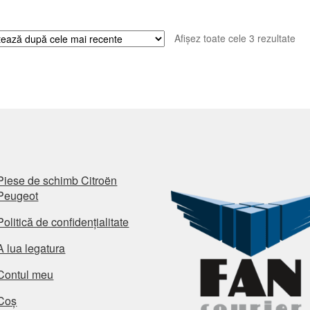
Sor
Afișez toate cele 3 rezultate
du
cel
ma
rec
Piese de schimb Citroën
Peugeot
Politică de confidențialitate
A lua legatura
Contul meu
Coș