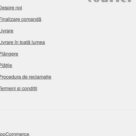
Despre noi
Finalizare comandă
Livrare
Livrare în toată lumea
Plângere
Plățile
Procedura de reclamație
Termeni si conditii
 WooCommerce
.