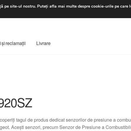
luni-vineri 9 a.m. - 4 p
ă pe site-ul nostru.
Puteți afla mai multe despre cookie-urile pe care l
 şi reclamații
Livrare
ș
Despre noi
Finalizare comandă
Livrare
Livrare în toată lumea
e
Procedura de reclamație
Termeni si conditii
920SZ
operiți tagul de produs dedicat senzorilor de presiune a combust
geot. Acești senzori, precum Senzor de Presiune a Combustib