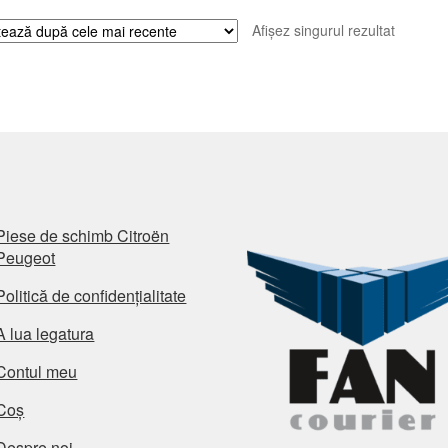
Afișez singurul rezultat
Piese de schimb Citroën
Peugeot
Politică de confidențialitate
A lua legatura
Contul meu
Coș
Despre noi