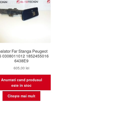
alator Far Stanga Peugeot
6 0308011012 1852455016
6438E9
605,00
lei
Anuntati cand produsul
este in stoc
Citește mai mult