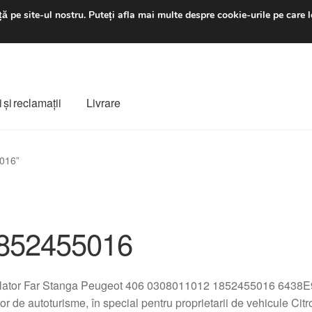
luni-vineri 9 a.m. - 4 p
ă pe site-ul nostru.
Puteți afla mai multe despre cookie-urile pe care l
 şi reclamații
Livrare
ș
Despre noi
Finalizare comandă
Livrare
Livrare în toată lumea
5016”
e
Procedura de reclamație
Termeni si conditii
852455016
lator Far Stanga Peugeot 406 0308011012 1852455016 6438E9 
tor de autoturisme, în special pentru proprietarii de vehicule Ci