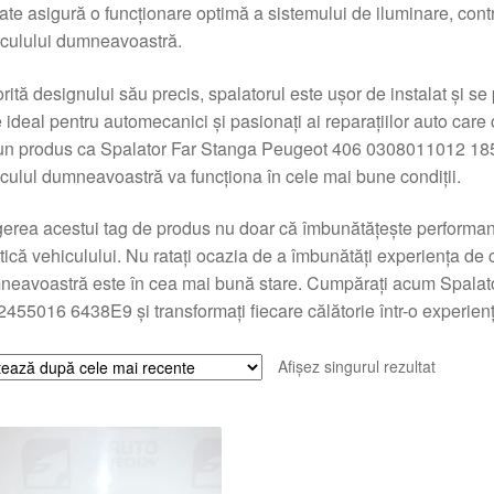
tate asigură o funcționare optimă a sistemului de iluminare, contri
culului dumneavoastră.
rită designului său precis, spalatorul este ușor de instalat și s
 ideal pentru automecanici și pasionați ai reparațiilor auto care 
un produs ca Spalator Far Stanga Peugeot 406 0308011012 185
culul dumneavoastră va funcționa în cele mai bune condiții.
erea acestui tag de produs nu doar că îmbunătățește performanța
tică vehiculului. Nu ratați ocazia de a îmbunătăți experiența de
neavoastră este în cea mai bună stare. Cumpărați acum Spala
455016 6438E9 și transformați fiecare călătorie într-o experienț
Afișez singurul rezultat