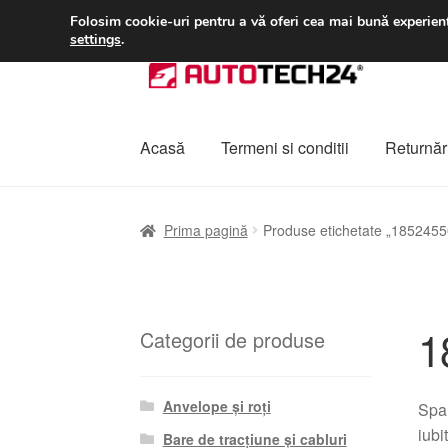
LIVRARE de la 33 lei
Folosim cookie-uri pentru a vă oferi cea mai bună experienț
settings
.
Sari
Sari
la
la
navigare
conținut
Acasă
Termeni si conditii
Returnări
Prima pagină
A lua legatura
Contul meu
Co
Prima pagină
Produse etichetate „185245
Plângere
Plățile
Politică de confidențialitat
1
Categorii de produse
Anvelope și roți
Spa
iubi
Bare de tracțiune și cabluri