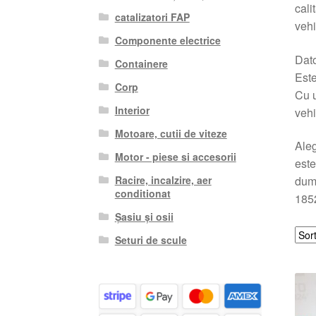
cali
catalizatori FAP
vehi
Componente electrice
Dato
Containere
Este
Corp
Cu 
Interior
vehi
Motoare, cutii de viteze
Aleg
Motor - piese si accesorii
este
Racire, incalzire, aer
dum
conditionat
1852
Șasiu și osii
Seturi de scule