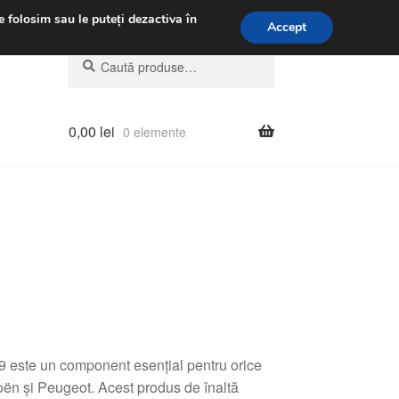
.m.
031 229 6816
e folosim sau le puteți dezactiva în
Accept
Caută
Caută
după:
0,00
lei
0 elemente
este un component esențial pentru orice
troën și Peugeot. Acest produs de înaltă