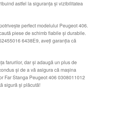
buind astfel la siguranța și vizibilitatea
e potrivește perfect modelului Peugeot 406.
caută piese de schimb fiabile și durabile.
2455016 6438E9, aveți garanția că
 farurilor, dar și adaugă un plus de
 condus și de a vă asigura că mașina
tor Far Stanga Peugeot 406 0308011012
ă sigură și plăcută!