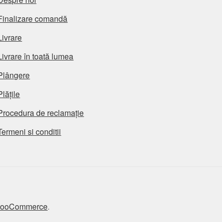
Finalizare comandă
Livrare
Livrare în toată lumea
Plângere
Plățile
Procedura de reclamație
Termeni si conditii
 WooCommerce
.