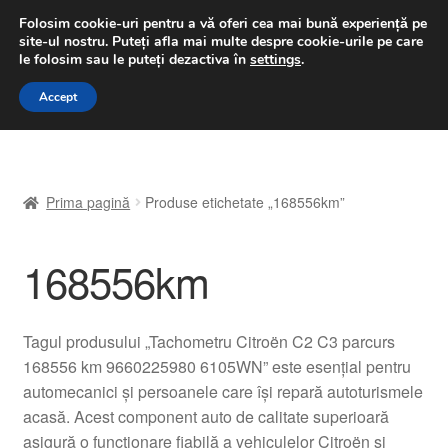
LIVRARE de la 33 lei
Folosim cookie-uri pentru a vă oferi cea mai bună experiență pe
site-ul nostru.
Puteți afla mai multe despre cookie-urile pe care
luni-vineri 9 a.m. - 4 p.m.
031 229 6816
le folosim sau le puteți dezactiva în
settings
.
Sari
Sari
Accept
Meniu
la
la
navigare
conținut
Prima pagină
Prima pagină
Produse etichetate „168556km”
A lua legatura
168556km
Contul meu
Coș
Tagul produsului „Tachometru Citroën C2 C3 parcurs
168556 km 9660225980 6105WN” este esențial pentru
Despre noi
automecanici și persoanele care își repară autoturismele
acasă. Acest component auto de calitate superioară
Finalizare comandă
asigură o funcționare fiabilă a vehiculelor Citroën și