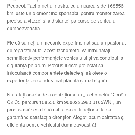
Peugeot. Tachometrul nostru, cu un parcurs de 168556
Livrare
km, este un element indispensabil pentru monitorizarea
precise a vitezei și a distanței parcurse de vehiculul
Livrare în toată lumea
dumneavoastră.
Plângere
Fie că sunteți un mecanic experimentat sau un pasionat
de reparații auto, acest tachometru va îmbunătăți
semnificativ performanțele vehiculului și va contribui la
Plățile
siguranța pe drum. Produsul este proiectat să
înlocuiască componentele defecte și să ofere o
Politică de confidențialitate
experiență de condus mai plăcută și mai sigură.
Procedura de reclamație
Nu ratați ocazia de a achiziționa un „Tachometru Citroën
C2 C3 parcurs 168556 km 9660225980 6105WN”, un
Termeni si conditii
produs care combină calitatea cu funcționalitatea,
garantând satisfacția clienților. Alegeți acum calitatea și
eficiența pentru vehiculul dumneavoastră!