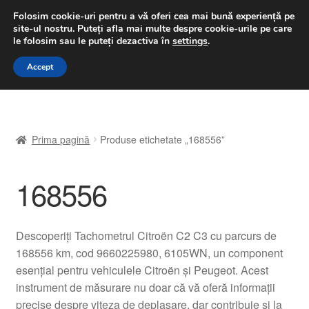
LIVRARE de la 33 lei
Folosim cookie-uri pentru a vă oferi cea mai bună experiență pe
site-ul nostru.
Puteți afla mai multe despre cookie-urile pe care
luni-vineri 9 a.m. - 4 p.m.
031 229 6816
le folosim sau le puteți dezactiva în
settings
.
Sari
Sari
Accept
Meniu
la
la
navigare
conținut
Prima pagină
Prima pagină
Produse etichetate „168556”
A lua legatura
168556
Contul meu
Coș
Descoperiți Tachometrul Citroën C2 C3 cu parcurs de
168556 km, cod 9660225980, 6105WN, un component
Despre noi
esențial pentru vehiculele Citroën și Peugeot. Acest
instrument de măsurare nu doar că vă oferă informații
Finalizare comandă
precise despre viteza de deplasare, dar contribuie și la