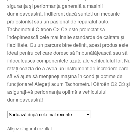
siguranța și performanța generală a mașinii
Livrare
dumneavoastră. Indiferent dacă sunteți un mecanic
profesionist sau un pasionat de reparatul auto,
Livrare în toată lumea
Tachometrul Citroën C2 C3 este proiectat să
îndeplinească cele mai înalte standarde de calitate și
Plângere
fiabilitate. Cu un parcurs bine definit, acest produs este
ideal pentru cei care doresc să îmbunătățească sau să
înlocuiească componentele uzate ale vehiculului lor. Nu
Plățile
ratați ocazia de a avea un instrument de încredere care
să vă ajute să mențineți mașina în condiții optime de
Politică de confidențialitate
funcționare! Alegeți acum Tachometrul Citroën C2 C3 și
asigurați-vă performanța optimă a vehiculului
Procedura de reclamație
dumneavoastră!
Termeni si conditii
Afișez singurul rezultat