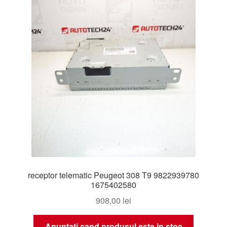
Livrare
Livrare în toată lumea
Plângere
Plățile
Politică de confidențialitate
Procedura de reclamație
receptor telematic Peugeot 308 T9 9822939780
Termeni si conditii
1675402580
908,00
lei
Anuntati cand produsul este in stoc