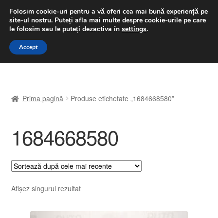
LIVRARE de la 33 lei
Folosim cookie-uri pentru a vă oferi cea mai bună experiență pe
site-ul nostru.
Puteți afla mai multe despre cookie-urile pe care
luni-vineri 9 a.m. - 4 p.m.
031 229 6816
le folosim sau le puteți dezactiva în
settings
.
Sari
Sari
Accept
Meniu
la
la
navigare
conținut
Prima pagină
Prima pagină
Produse etichetate „1684668580”
A lua legatura
1684668580
Contul meu
Coș
Despre noi
Afișez singurul rezultat
Finalizare comandă