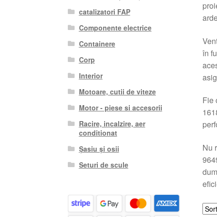
proi
catalizatori FAP
arde
Componente electrice
Vent
Containere
în f
Corp
aces
Interior
asig
Motoare, cutii de viteze
Fie 
Motor - piese si accesorii
1618
Racire, incalzire, aer
perf
conditionat
Nu r
Șasiu și osii
9649
Seturi de scule
dumn
efic