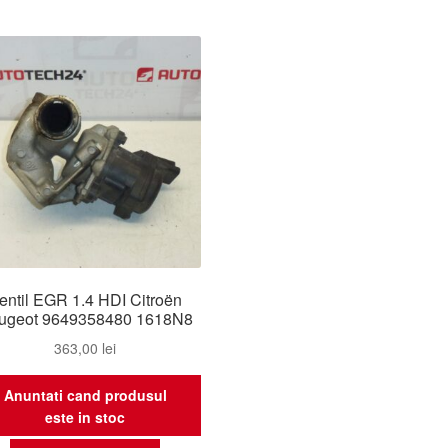
entil EGR 1.4 HDI Citroën
ugeot 9649358480 1618N8
363,00
lei
Anuntati cand produsul
este in stoc