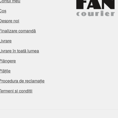
Contul meu
Coș
Despre noi
Finalizare comandă
Livrare
Livrare în toată lumea
Plângere
Plățile
Procedura de reclamație
Termeni si conditii