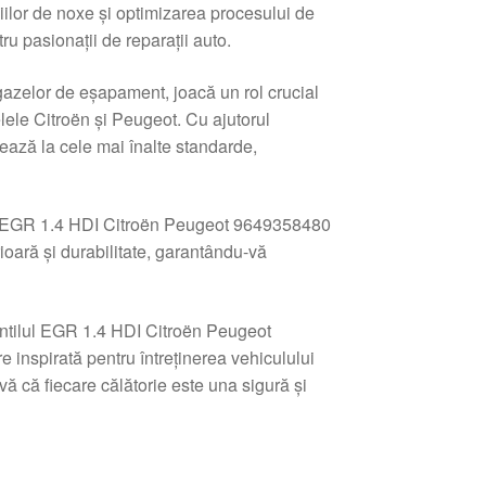
iilor de noxe și optimizarea procesului de
ru pasionații de reparații auto.
gazelor de eșapament, joacă un rol crucial
lele Citroën și Peugeot. Cu ajutorul
ează la cele mai înalte standarde,
ilul EGR 1.4 HDI Citroën Peugeot 9649358480
ioară și durabilitate, garantându-vă
entilul EGR 1.4 HDI Citroën Peugeot
inspirată pentru întreținerea vehiculului
ă că fiecare călătorie este una sigură și