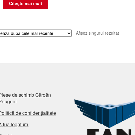
Citește mai mult
Afișez singurul rezultat
Piese de schimb Citroën
Peugeot
Politică de confidențialitate
A lua legatura