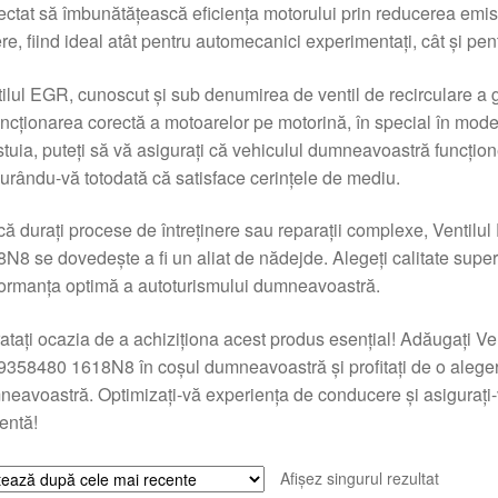
ectat să îmbunătățească eficiența motorului prin reducerea emis
re, fiind ideal atât pentru automecanici experimentați, cât și pent
ilul EGR, cunoscut și sub denumirea de ventil de recirculare a 
uncționarea corectă a motoarelor pe motorină, în special în mode
tuia, puteți să vă asigurați că vehiculul dumneavoastră funcțion
urându-vă totodată că satisface cerințele de mediu.
că durați procese de întreținere sau reparații complexe, Vent
N8 se dovedește a fi un aliat de nădejde. Alegeți calitate super
ormanța optimă a autoturismului dumneavoastră.
atați ocazia de a achiziționa acest produs esențial! Adăugați V
358480 1618N8 în coșul dumneavoastră și profitați de o alegere 
eavoastră. Optimizați-vă experiența de conducere și asigurați-v
ientă!
Afișez singurul rezultat