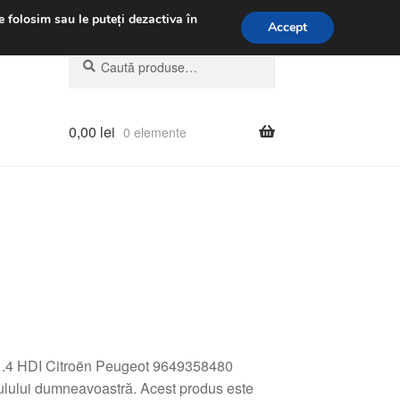
.m.
031 229 6816
e folosim sau le puteți dezactiva în
Accept
Caută
Caută
după:
0,00
lei
0 elemente
R 1.4 HDI Citroën Peugeot 9649358480
ulului dumneavoastră. Acest produs este