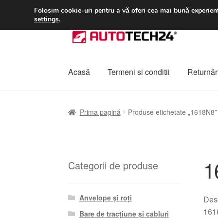
LIVRARE de la 33 lei
Folosim cookie-uri pentru a vă oferi cea mai bună experienț
settings
.
Sari
Sari
la
la
navigare
conținut
Acasă
Termeni si conditii
Returnări
Prima pagină
A lua legatura
Contul meu
Co
Prima pagină
Produse etichetate „1618N8”
Plângere
Plățile
Politică de confidențialitat
1
Categorii de produse
Anvelope și roți
Desc
1618
Bare de tracțiune și cabluri