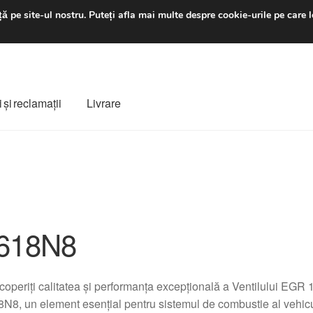
luni-vineri 9 a.m. - 4 p
ă pe site-ul nostru.
Puteți afla mai multe despre cookie-urile pe care l
 şi reclamații
Livrare
ș
Despre noi
Finalizare comandă
Livrare
Livrare în toată lumea
e
Procedura de reclamație
Termeni si conditii
618N8
operiți calitatea și performanța excepțională a Ventilului EG
N8, un element esențial pentru sistemul de combustie al vehic