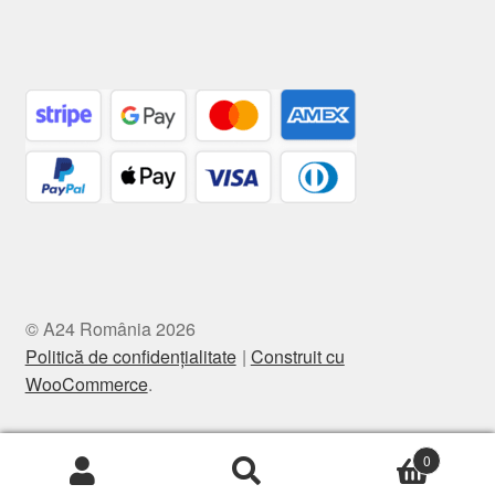
© A24 România 2026
Politică de confidențialitate
Construit cu
WooCommerce
.
0
Caută
Caută