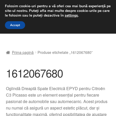
LIVRARE de la 33 lei
Folosim cookie-uri pentru a vă oferi cea mai bună experiență pe
site-ul nostru.
Puteți afla mai multe despre cookie-urile pe care
luni-vineri 9 a.m. - 4 p.m.
031 229 6816
le folosim sau le puteți dezactiva în
settings
.
Sari
Sari
Accept
Meniu
la
la
navigare
conținut
Prima pagină
Prima pagină
Produse etichetate „1612067680”
A lua legatura
1612067680
Contul meu
Coș
Oglindă Dreaptă Spate Electrică EPYD pentru Citroën
C3 Picasso este un element esențial pentru fiecare
Despre noi
pasionat de automobile sau automecanic. Acest produs
nu numai că asigură un aspect estetic plăcut, dar și
Finalizare comandă
funcționalitate maximă, oferind posibilitatea de ajustare