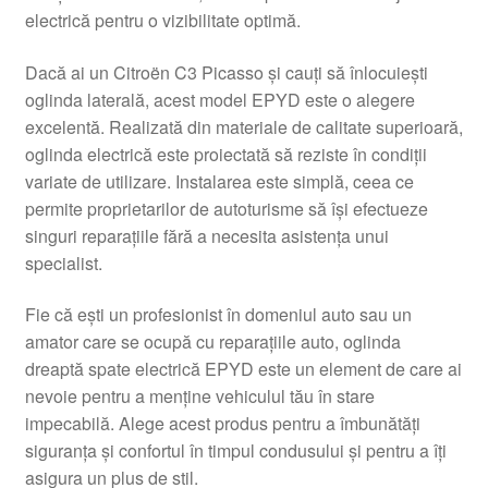
electrică pentru o vizibilitate optimă.
Livrare
Dacă ai un Citroën C3 Picasso și cauți să înlocuiești
Livrare în toată lumea
oglinda laterală, acest model EPYD este o alegere
excelentă. Realizată din materiale de calitate superioară,
Plângere
oglinda electrică este proiectată să reziste în condiții
variate de utilizare. Instalarea este simplă, ceea ce
permite proprietarilor de autoturisme să își efectueze
Plățile
singuri reparațiile fără a necesita asistența unui
specialist.
Politică de confidențialitate
Fie că ești un profesionist în domeniul auto sau un
Procedura de reclamație
amator care se ocupă cu reparațiile auto, oglinda
dreaptă spate electrică EPYD este un element de care ai
Termeni si conditii
nevoie pentru a menține vehiculul tău în stare
impecabilă. Alege acest produs pentru a îmbunătăți
siguranța și confortul în timpul condusului și pentru a îți
asigura un plus de stil.