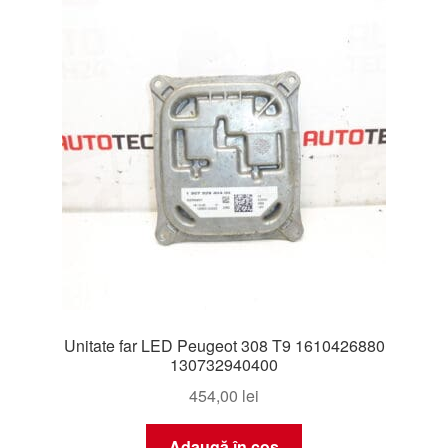
Livrare
Livrare în toată lumea
Plângere
Plățile
Politică de confidențialitate
Procedura de reclamație
Unitate far LED Peugeot 308 T9 1610426880
Termeni si conditii
130732940400
454,00
lei
Adaugă în coș