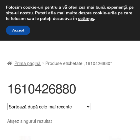
LIVRARE de la 33 lei
Folosim cookie-uri pentru a vă oferi cea mai bună experiență pe
site-ul nostru.
Puteți afla mai multe despre cookie-urile pe care
luni-vineri 9 a.m. - 4 p.m.
031 229 6816
le folosim sau le puteți dezactiva în
settings
.
Sari
Sari
Accept
Meniu
la
la
navigare
conținut
Prima pagină
Prima pagină
Produse etichetate „1610426880”
A lua legatura
1610426880
Contul meu
Coș
Despre noi
Afișez singurul rezultat
Finalizare comandă