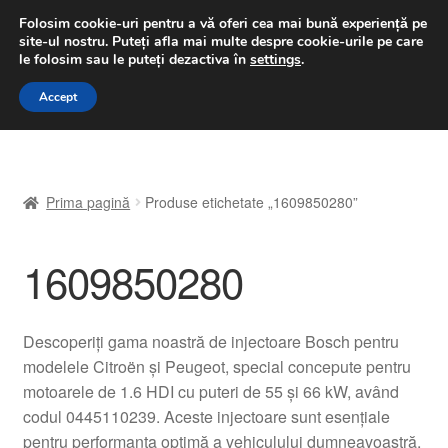
LIVRARE de la 33 lei
Folosim cookie-uri pentru a vă oferi cea mai bună experiență pe
site-ul nostru.
Puteți afla mai multe despre cookie-urile pe care
luni-vineri 9 a.m. - 4 p.m.
031 229 6816
le folosim sau le puteți dezactiva în
settings
.
Sari
Sari
Accept
Meniu
la
la
navigare
conținut
Prima pagină
Prima pagină
Produse etichetate „1609850280”
A lua legatura
1609850280
Contul meu
Coș
Descoperiți gama noastră de injectoare Bosch pentru
modelele Citroën și Peugeot, special concepute pentru
Despre noi
motoarele de 1.6 HDI cu puteri de 55 și 66 kW, având
codul 0445110239. Aceste injectoare sunt esențiale
Finalizare comandă
pentru performanța optimă a vehiculului dumneavoastră,