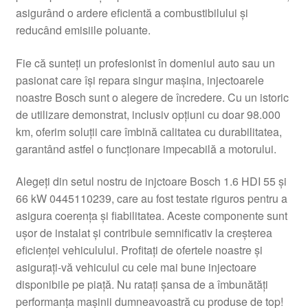
asigurând o ardere eficientă a combustibilului și
Livrare
reducând emisiile poluante.
Livrare în toată lumea
Fie că sunteți un profesionist în domeniul auto sau un
pasionat care își repara singur mașina, injectoarele
Plângere
noastre Bosch sunt o alegere de încredere. Cu un istoric
de utilizare demonstrat, inclusiv opțiuni cu doar 98.000
km, oferim soluții care îmbină calitatea cu durabilitatea,
Plățile
garantând astfel o funcționare impecabilă a motorului.
Politică de confidențialitate
Alegeți din setul nostru de injctoare Bosch 1.6 HDI 55 și
66 kW 0445110239, care au fost testate riguros pentru a
Procedura de reclamație
asigura coerența și fiabilitatea. Aceste componente sunt
ușor de instalat și contribuie semnificativ la creșterea
Termeni si conditii
eficienței vehiculului. Profitați de ofertele noastre și
asigurați-vă vehiculul cu cele mai bune injectoare
disponibile pe piață. Nu ratați șansa de a îmbunătăți
performanța mașinii dumneavoastră cu produse de top!