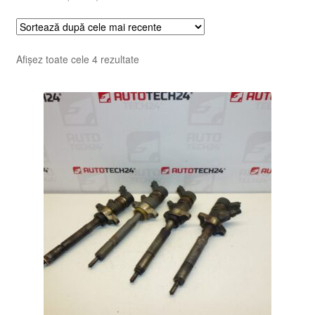
Sortat
Afișez toate cele 4 rezultate
după
cele
mai
recente