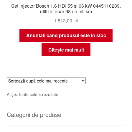
Set injector Bosch 1.6 HDI 55 și 66 kW 0445110239,
utilizat doar 98 de mii km
1 513,00
lei
Anuntati cand produsul este in stoc
Citește mai mult
Sortat
Afișez toate cele 4 rezultate
după
cele
Categorii de produse
mai
recente