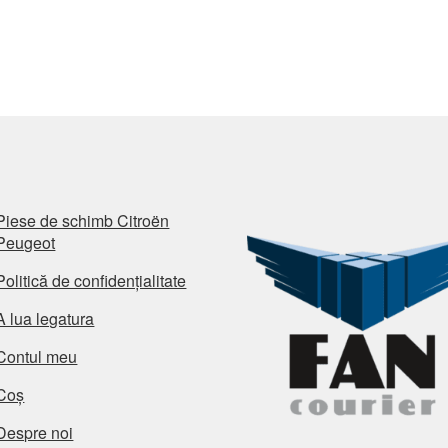
Piese de schimb Citroën
Peugeot
Politică de confidențialitate
A lua legatura
Contul meu
Coș
Despre noi