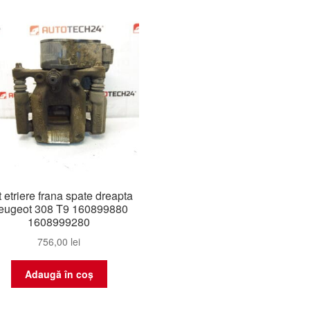
 etriere frana spate dreapta
eugeot 308 T9 160899880
1608999280
756,00
lei
Adaugă în coș