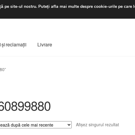
luni-vineri 9 a.m. - 4 p
ă pe site-ul nostru.
Puteți afla mai multe despre cookie-urile pe care l
 şi reclamații
Livrare
ș
Despre noi
Finalizare comandă
Livrare
Livrare în toată lumea
80”
e
Procedura de reclamație
Termeni si conditii
60899880
Afișez singurul rezultat