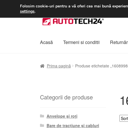
LIVRARE de la 33 lei
Folosim cookie-uri pentru a vă oferi cea mai bună experienț
settings
.
Sari
Sari
la
la
navigare
conținut
Acasă
Termeni si conditii
Returnări
Prima pagină
A lua legatura
Contul meu
Co
Prima pagină
Produse etichetate „1608998
Plângere
Plățile
Politică de confidențialitat
1
Categorii de produse
Anvelope și roți
Bare de tracțiune și cabluri