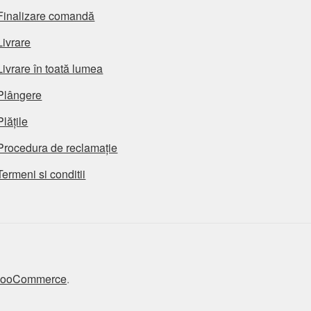
Finalizare comandă
Livrare
Livrare în toată lumea
Plângere
Plățile
Procedura de reclamație
Termeni si conditii
 WooCommerce
.