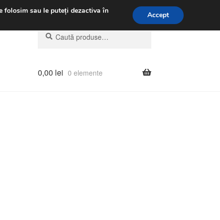
.m.
031 229 6816
e folosim sau le puteți dezactiva în
Accept
Caută
Caută
după:
0,00
lei
0 elemente