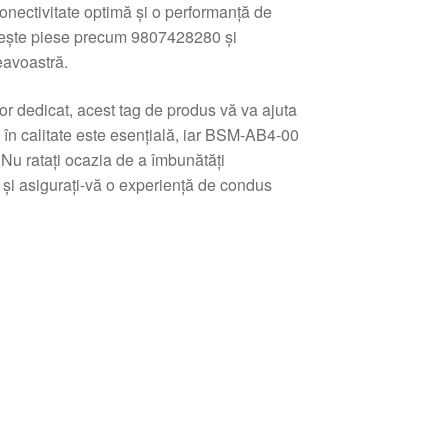
onectivitate optimă și o performanță de
iește piese precum 9807428280 și
eavoastră.
or dedicat, acest tag de produs vă va ajuta
ia în calitate este esențială, iar BSM-AB4-00
. Nu ratați ocazia de a îmbunătăți
 și asigurați-vă o experiență de condus