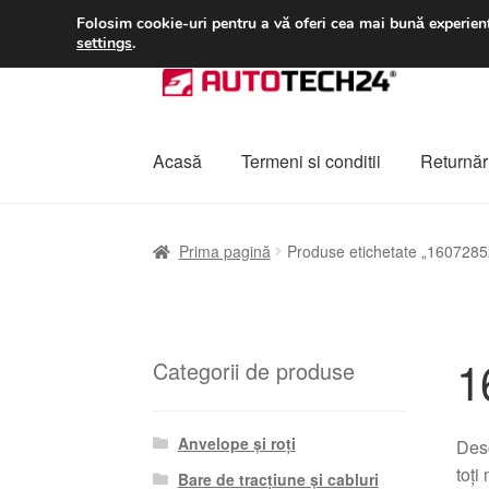
LIVRARE de la 33 lei
Folosim cookie-uri pentru a vă oferi cea mai bună experienț
settings
.
Sari
Sari
la
la
navigare
conținut
Acasă
Termeni si conditii
Returnări
Prima pagină
A lua legatura
Contul meu
Co
Prima pagină
Produse etichetate „160728
Plângere
Plățile
Politică de confidențialitat
1
Categorii de produse
Anvelope și roți
Desc
toți
Bare de tracțiune și cabluri