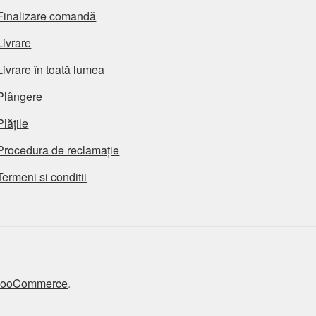
Finalizare comandă
Livrare
Livrare în toată lumea
Plângere
Plățile
Procedura de reclamație
Termeni si conditii
 WooCommerce
.