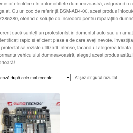
emelor electrice din automobilele dumneavoastră, asigurând o c
alat. Cu un cod de referință BSM-AB4-00, acest produs înlocu
285280, oferind o soluție de încredere pentru reparațiile dumn
ferent dacă sunteți un profesionist în domeniul auto sau un amat
dentificați rapid și eficient piesele de care aveți nevoie. Investiț
 proiectat să reziste utilizării intense, făcându-l alegerea ideală
ormanța vehiculului dumneavoastră, alegeți acest produs astăzi
rioară!
Afișez singurul rezultat