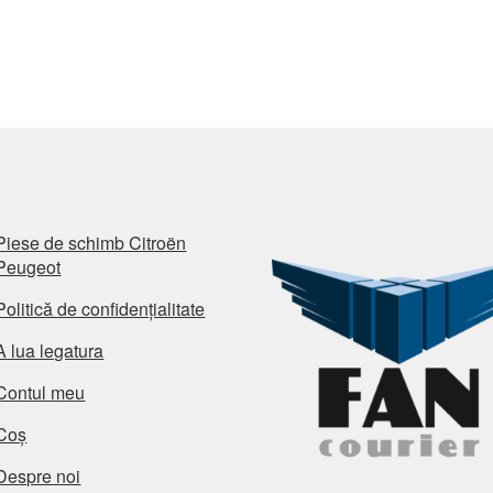
Piese de schimb Citroën
Peugeot
Politică de confidențialitate
A lua legatura
Contul meu
Coș
Despre noi