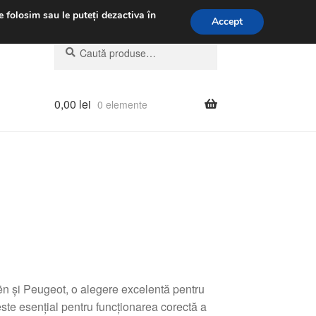
.m.
031 229 6816
e folosim sau le puteți dezactiva în
Accept
Caută
Caută
după:
0,00
lei
0 elemente
n și Peugeot, o alegere excelentă pentru
este esențial pentru funcționarea corectă a