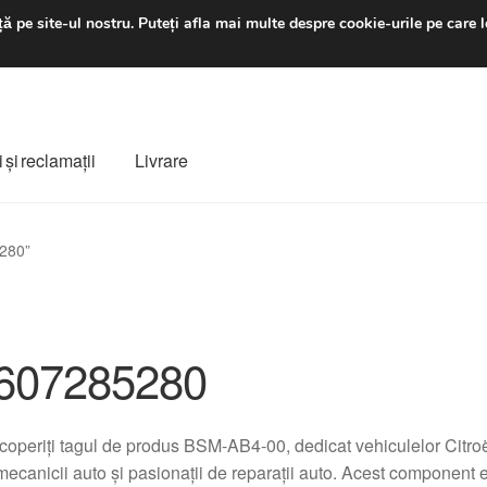
luni-vineri 9 a.m. - 4 p
ă pe site-ul nostru.
Puteți afla mai multe despre cookie-urile pe care l
 şi reclamații
Livrare
ș
Despre noi
Finalizare comandă
Livrare
Livrare în toată lumea
5280”
e
Procedura de reclamație
Termeni si conditii
607285280
operiți tagul de produs BSM-AB4-00, dedicat vehiculelor Citroë
 mecanicii auto și pasionații de reparații auto. Acest component 