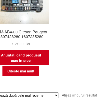
M-AB4-00 Citroën Peugeot
9807428280 1607285280
1 210,00
lei
Anuntati cand produsul
este in stoc
Citește mai mult
Afișez singurul rezultat