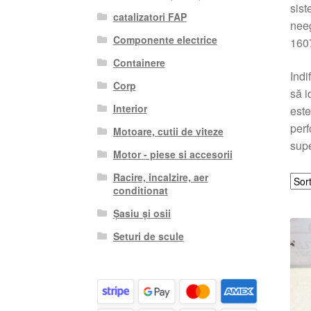
sist
catalizatori FAP
neeg
Componente electrice
1607
Containere
Indi
Corp
să i
Interior
este
perf
Motoare, cutii de viteze
supe
Motor - piese si accesorii
Racire, incalzire, aer
conditionat
Șasiu și osii
Seturi de scule